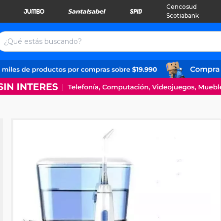
Cencosud
Scotiabank