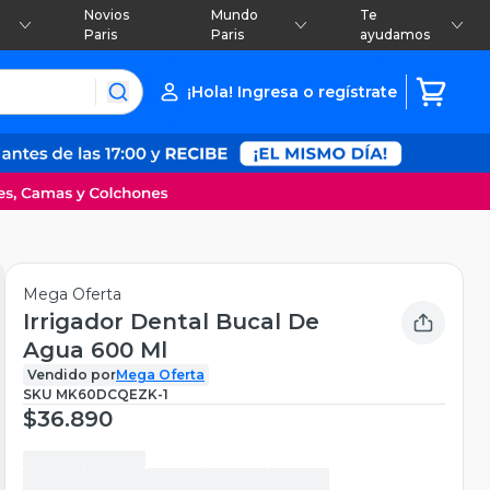
Novios
Mundo
Te
Paris
Paris
ayudamos
¡Hola! Ingresa o regístrate
Mega Oferta
Irrigador Dental Bucal De
Agua 600 Ml
Vendido por
Mega Oferta
SKU
MK60DCQEZK-1
$36.890