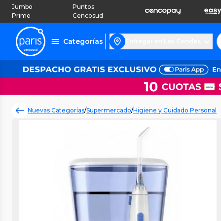
Jumbo
Puntos
Prime
Cencosud
Categorías
Entregar en Las Condes
Nuevas Categorías
/
Supermercado
/
Higiene y Cuidado Personal