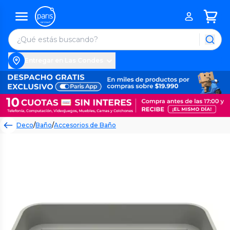
Entregar en Las Condes
Deco
/
Baño
/
Accesorios de Baño