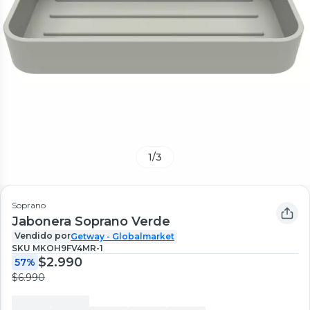
1
/
3
Soprano
Jabonera Soprano Verde
Vendido por
Getway - Globalmarket
SKU
MKOH9FV4MR-1
$2.990
57%
$6.990