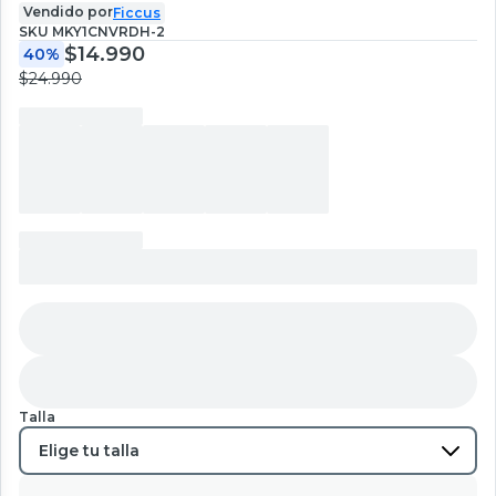
Vendido por
Ficcus
SKU
MKY1CNVRDH-2
$14.990
40%
$24.990
Talla