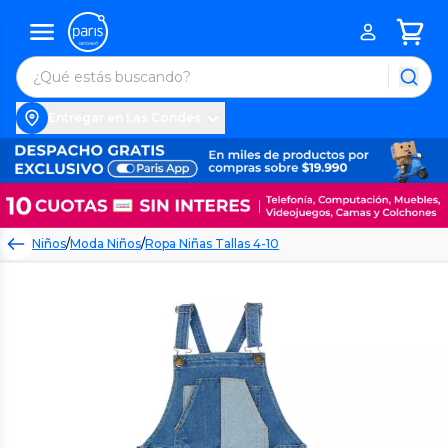
Entregar en Las Condes
Niños
/
Moda Niños
/
Ropa Niñas Tallas 4-10