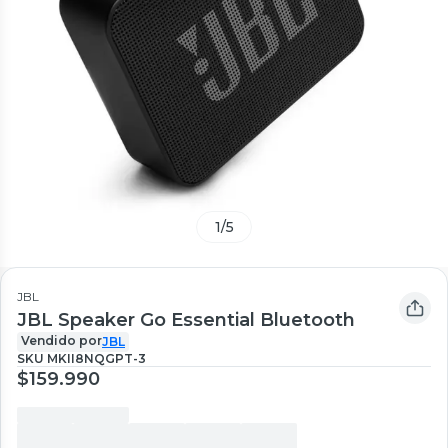
1
/
5
JBL
JBL Speaker Go Essential Bluetooth
Vendido por
JBL
SKU
MKII8NQGPT-3
$159.990