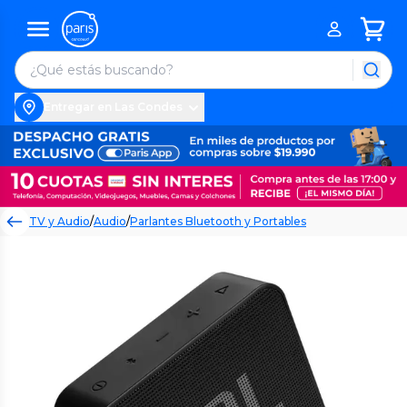
Entregar en Las Condes
TV y Audio
/
Audio
/
Parlantes Bluetooth y Portables