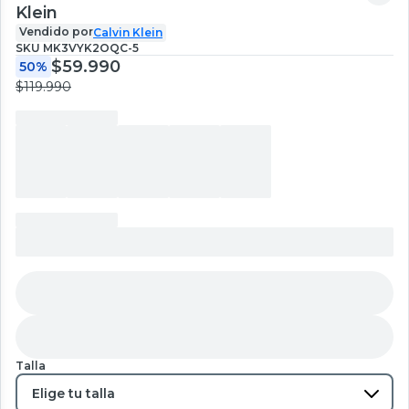
Klein
Vendido por
Calvin Klein
SKU
MK3VYK2OQC-5
$59.990
50%
$119.990
Talla