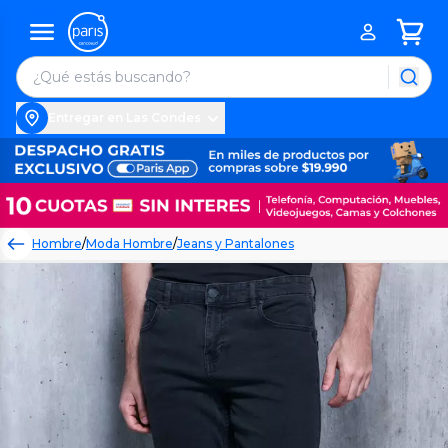
Entregar en Las Condes
Hombre
/
Moda Hombre
/
Jeans y Pantalones