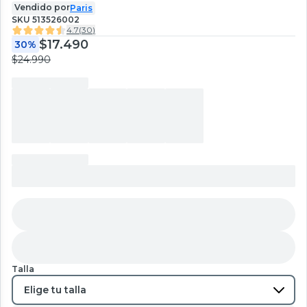
Vendido por
Paris
SKU
513526002
4.7
(
30
)
$17.490
30%
$24.990
Talla