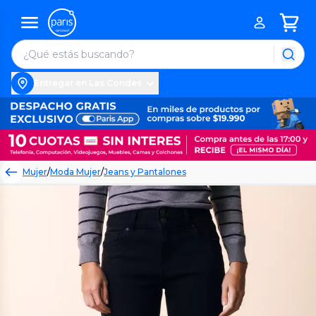
Entregar en Las Condes
Mujer
/
Moda Mujer
/
Jeans y Pantalones