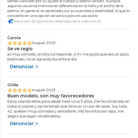
siendo valorado por su ajuste al cuerpo y diseño versátil. Aunque
algunos usuarios mencionan diferencias en la talla y el ancho de la
pierna, en general, es apreciado por su suavidad y elasticidad, lo que lo
convierte en una opción atractiva para el uso diario.
Resumen de opiniones obtenidas de la web con IA
Carola
August 2023
Se ve regio
es muy cómodo, la talla corresponde, a mi me gusta que sea un poco
elasticado, no se agranda durante el día.
Denunciar
Gilda
August 2023
Buen modelo, son muy favorecedores
Estoy usando estos jeans desde hace unos 3 años, me he comprado en
todos lo colores y los he tenido que renovar un par de veces. Soy talla
42, quedan muy cómodos y sentadores. Mis favoritos por lejos, me
alegra que sigan vendiéndolos.
Denunciar