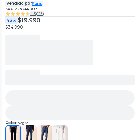
Vendido por
Paris
SKU
225344003
4.3
(
123
)
$19.990
42%
$34.990
Color:
Negro