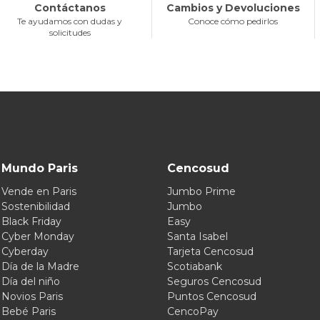
Contáctanos
Cambios y Devoluciones
Te ayudamos con dudas y
Conoce cómo pedirlos
solicitudes
Mundo Paris
Cencosud
Vende en Paris
Jumbo Prime
Sostenibilidad
Jumbo
Black Friday
Easy
Cyber Monday
Santa Isabel
Cyberday
Tarjeta Cencosud
Día de la Madre
Scotiabank
Día del niño
Seguros Cencosud
Novios Paris
Puntos Cencosud
Bebé Paris
CencoPay