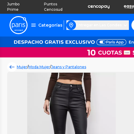
Jumbo
Puntos
Prime
Cencosud
Categorías
Entregar en Las Condes
Mujer
/
Moda Mujer
/
Jeans y Pantalones