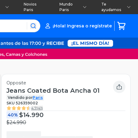
Novios
Mundo
Te
Paris
Paris
ayudamos
¡Hola! Ingresa o regístrate
Opposite
Jeans Coated Bota Ancha 01
Vendido por
Paris
SKU
526359002
4.7
(
41
)
$14.990
40%
$24.990