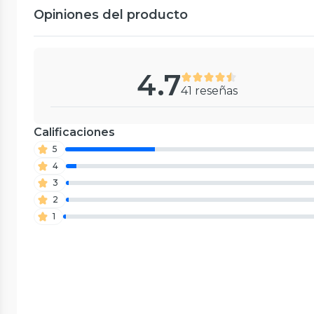
Opiniones del producto
4.7
41 reseñas
Calificaciones
5
4
3
2
1