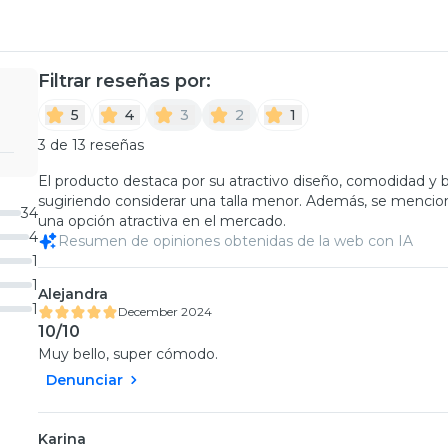
Filtrar reseñas por:
5
4
3
2
1
3 de 13 reseñas
El producto destaca por su atractivo diseño, comodidad y bu
sugiriendo considerar una talla menor. Además, se menciona
34
una opción atractiva en el mercado.
4
Resumen de opiniones obtenidas de la web con IA
1
1
Alejandra
1
December 2024
10/10
Muy bello, super cómodo.
Denunciar
Karina