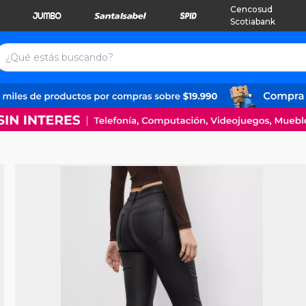
Cencosud
Scotiabank