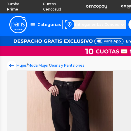
Jumbo
Puntos
Prime
Cencosud
Categorías
Entregar en Las Condes
Mujer
/
Moda Mujer
/
Jeans y Pantalones