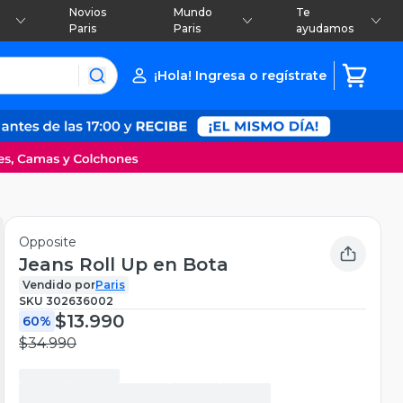
Novios
Mundo
Te
Paris
Paris
ayudamos
¡Hola! Ingresa o regístrate
Opposite
Jeans Roll Up en Bota
Vendido por
Paris
SKU
302636002
$13.990
60%
$34.990