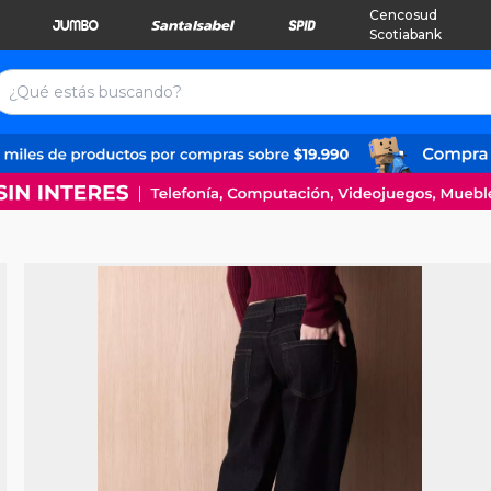
Cencosud
Scotiabank