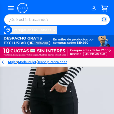
Entregar en Las Condes
Mujer
/
Moda Mujer
/
Jeans y Pantalones