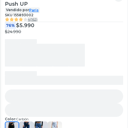
Push UP
Vendido por
Paris
SKU
155893002
4
(
162
)
$5.990
76%
$24.990
Color:
Carbón