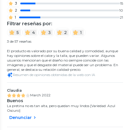
3
15
2
10
1
21
Filtrar reseñas por:
5
4
3
2
1
3 de 57 reseñas
El producto es valorado por su buena calidad y comodidad, aunque
hay opiniones sobre el calce y la talla, que pueden variar. Algunos
usuarios mencionan que el diseño no siempre coincide con las
imágenes y que el desgaste del material puede ser un problema. En
general, se destaca su relación calidad-precio.
Resumen de opiniones obtenidas de la web con IA
Claudia
March 2022
Buenos
La pretina no es tan alta, pero quedan muy lindos [Variedad: Azul
Oscuro]
Denunciar