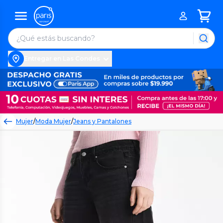
Entregar en Las Condes
Mujer
/
Moda Mujer
/
Jeans y Pantalones