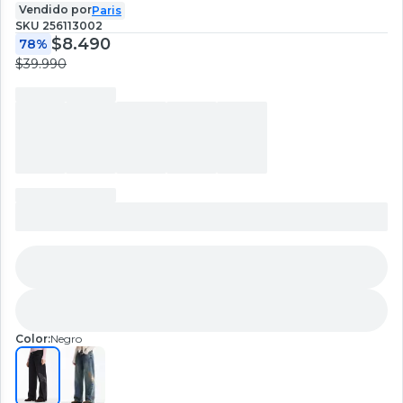
Vendido por
Paris
SKU
256113002
$8.490
78%
$39.990
Color:
Negro