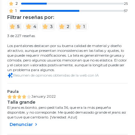
2
25
1
57
Filtrar reseñas por:
5
4
3
2
1
3 de 227 reseñas
Los pantalones destacan por su buena calidad de material y diseño
atractivo, aunque presentan inconsistencias en las tallas y ajustes, lo
que puede requerir modificaciones. La tela es generalmente gruesa y
cómoda, pero algunos usuarios mencionan que no es elástica. El color
y el calce son valorados positivamente, aunque la longitud puede ser
un problema para algunos.
Resumen de opiniones obtenidas de la web con IA
Paula
January 2022
Talla grande
El jeans es bonito, pero pedí talla 36, que era la más pequeña
disponible, y no corresponde. Me quedó demasiado grande el jeans asi
que tuve que cambiarlo. [Variedad: Azul]
Denunciar