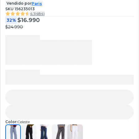
Vendido por
Paris
SKU
156235013
4.1
(
484
)
$16.990
32%
$24.990
Color:
Celeste