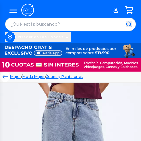
Entregar en Las Condes
Mujer
/
Moda Mujer
/
Jeans y Pantalones