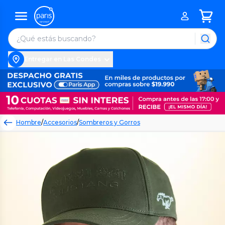
Entregar en Las Condes
Hombre
/
Accesorios
/
Sombreros y Gorros