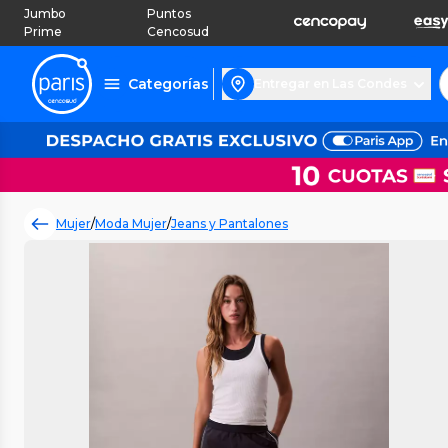
Jumbo
Puntos
Prime
Cencosud
Categorías
Entregar en Las Condes
Mujer
/
Moda Mujer
/
Jeans y Pantalones