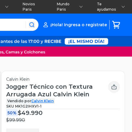
Novios
Mundo
Te
Paris
Paris
ayudamos
¡Hola! Ingresa o regístrate
Calvin Klein
Jogger Técnico con Textura
Arrugada Azul Calvin Klein
Vendido por
Calvin Klein
SKU
MK1G2IHXV1-1
$49.990
50%
$99.990