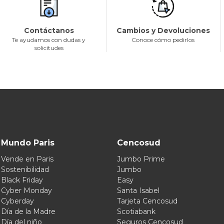
Contáctanos
Cambios y Devoluciones
Te ayudamos con dudas y
Conoce cómo pedirlos
solicitudes
Mundo Paris
Cencosud
Vende en Paris
Jumbo Prime
Sostenibilidad
Jumbo
Black Friday
Easy
Cyber Monday
Santa Isabel
Cyberday
Tarjeta Cencosud
Día de la Madre
Scotiabank
Día del niño
Seguros Cencosud