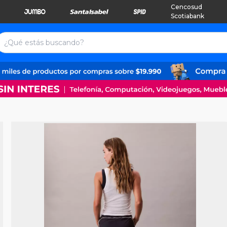
Cencosud
Scotiabank