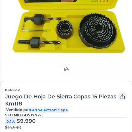
1
/
4
KAMASA
Juego De Hoja De Sierra Copas 15 Piezas
Km118
Vendido por
Ferroelectronic spa
SKU
MKEGD5J7N2-1
$9.990
33%
$14.990