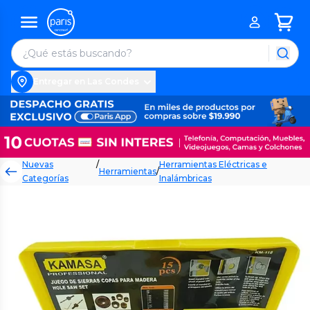
Entregar en Las Condes
Nuevas
/
Herramientas Eléctricas e
Herramientas
/
Categorías
Inalámbricas