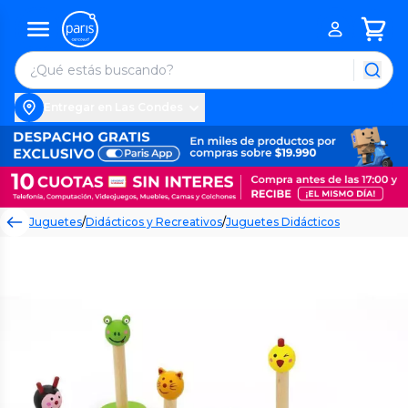
Entregar en Las Condes
Juguetes
/
Didácticos y Recreativos
/
Juguetes Didácticos