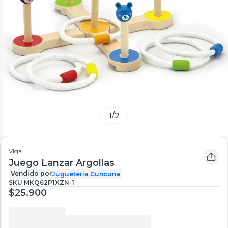
1
/
2
Viga
Juego Lanzar Argollas
Vendido por
Jugueteria Cuncuna
SKU
MKQ62P1XZN-1
$25.900