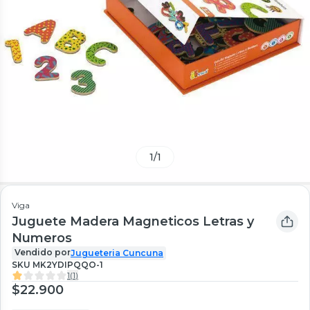
1
/
1
Viga
Juguete Madera Magneticos Letras y
Numeros
Vendido por
Jugueteria Cuncuna
SKU
MK2YDIPQQO-1
1
(
1
)
$22.900