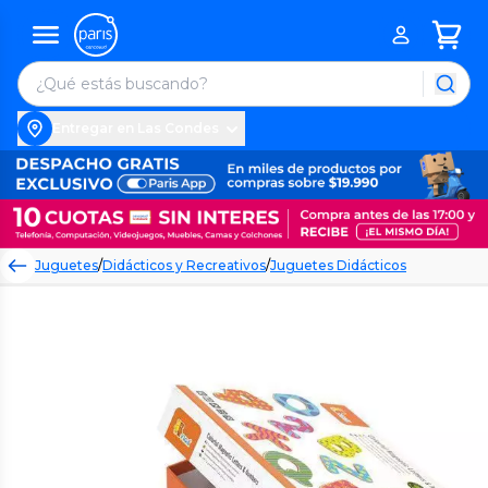
Entregar en Las Condes
Juguetes
/
Didácticos y Recreativos
/
Juguetes Didácticos