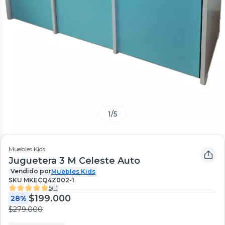
1
/
5
Muebles Kids
Juguetera 3 M Celeste Auto
Vendido por
Muebles Kids
SKU
MKECQ4Z002-1
5
(
1
)
$199.000
28%
$279.000