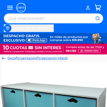
Entregar en Las Condes
Deco
/
Organización
/
Organización Infantil