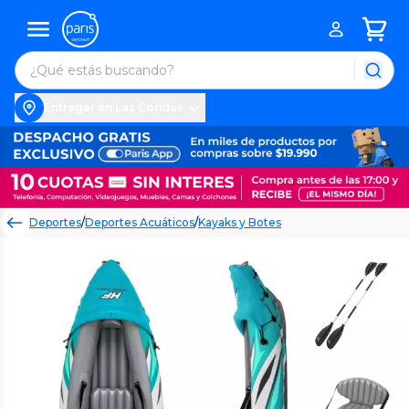
Entregar en Las Condes
Deportes
/
Deportes Acuáticos
/
Kayaks y Botes