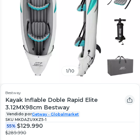
1
/
10
Bestway
Kayak Inflable Doble Rapid Elite
3.12MX98cm Bestway
Vendido por
Getway - Globalmarket
SKU
MKDAZUXKZ5-1
$129.990
55%
$289.990