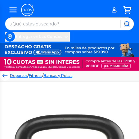
Entregar en Las Condes
Deportes
/
Fitness
/
Bancas y Pesas