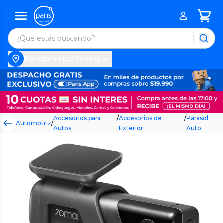
Entregar en Las Condes
Accesorios para
/
Accesorios de
/
Parasol
Automotriz
/
Autos
Exterior
Auto