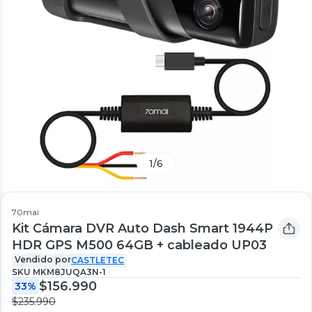
1
/
6
70mai
Kit Cámara DVR Auto Dash Smart 1944P
HDR GPS M500 64GB + cableado UP03
Vendido por
CASTLETEC
SKU
MKM8JUQA3N-1
$156.990
33%
$235.990