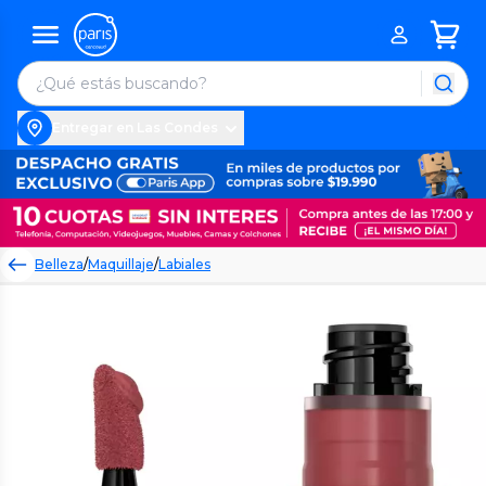
Entregar en Las Condes
Belleza
/
Maquillaje
/
Labiales