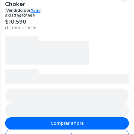
Choker
Vendido por
Paris
SKU
394921999
$10.590
(
$211.800 x 100 ml
)
Comprar ahora