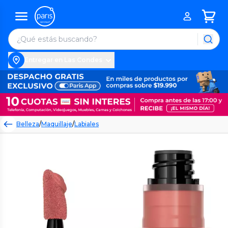
Entregar en Las Condes
Belleza
/
Maquillaje
/
Labiales