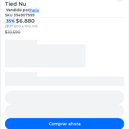
Tied Nu
Vendido por
Paris
SKU
394907999
$6.880
35%
(
$137.600 x 100 ml
)
$10.590
Comprar ahora