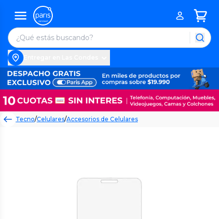
Entregar en Las Condes
Tecno
/
Celulares
/
Accesorios de Celulares