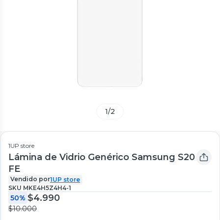
1
/
2
1UP store
Lámina de Vidrio Genérico Samsung S20
FE
Vendido por
1UP store
SKU
MKE4H5Z4H4-1
$4.990
50%
$10.000