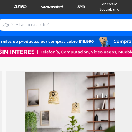
Cencosud
Scotiabank