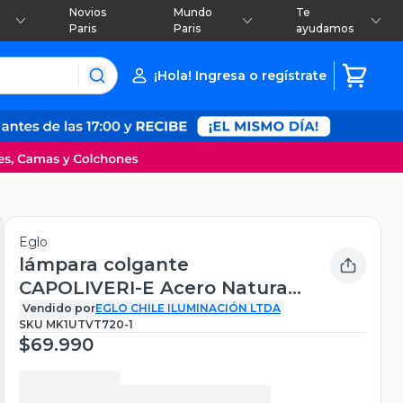
Novios
Mundo
Te
Paris
Paris
ayudamos
¡Hola! Ingresa o regístrate
Eglo
lámpara colgante
CAPOLIVERI-E Acero Natural
E27 2X40W cod206362M
Vendido por
EGLO CHILE ILUMINACIÓN LTDA
SKU
MK1UTVT720-1
$69.990