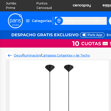
Jumbo
Puntos
Prime
Cencosud
Categorías
Entregar en Las Condes
Deco
/
Iluminación
/
Lámparas Colgantes y de Techo