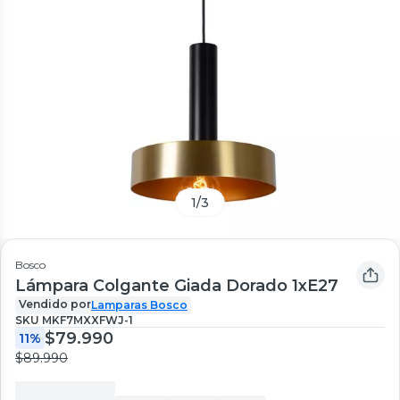
1
/
3
Bosco
Lámpara Colgante Giada Dorado 1xE27
Vendido por
Lamparas Bosco
SKU
MKF7MXXFWJ-1
$79.990
11%
$89.990