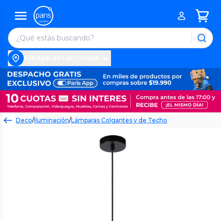
Entregar en Las Condes
Deco
/
Iluminación
/
Lámparas Colgantes y de Techo