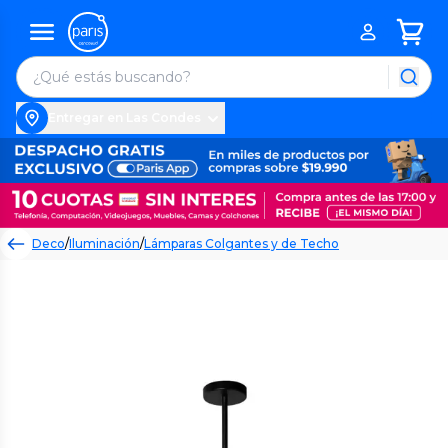
Entregar en Las Condes
Deco
/
Iluminación
/
Lámparas Colgantes y de Techo