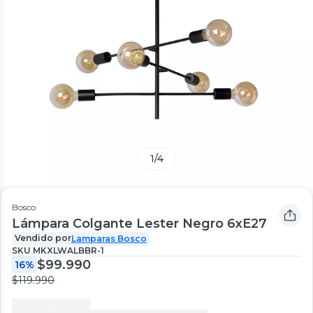
1
/
4
Bosco
Lámpara Colgante Lester Negro 6xE27
Vendido por
Lamparas Bosco
SKU
MKXLWALBBR-1
$99.990
16%
$119.990