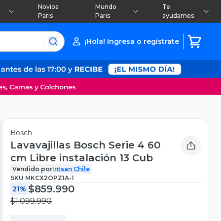
Novios
Mundo
Te
Paris
Paris
ayudamos
¡Hola! Ingresa o regístrate
Bosch
Lavavajillas Bosch Serie 4 60
cm Libre instalación 13 Cub
Vendido por
Intsan Chile
SKU
MKCX2OPZ1A-1
$859.990
21%
$1.099.990