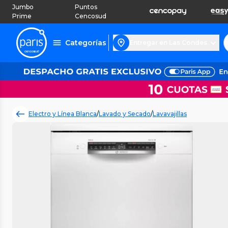
Jumbo
Puntos
Prime
Cencosud
Categorías
Entregar en Las Condes
Electro y Línea Blanca
/
Lavado y Secado
/
Lavavajillas