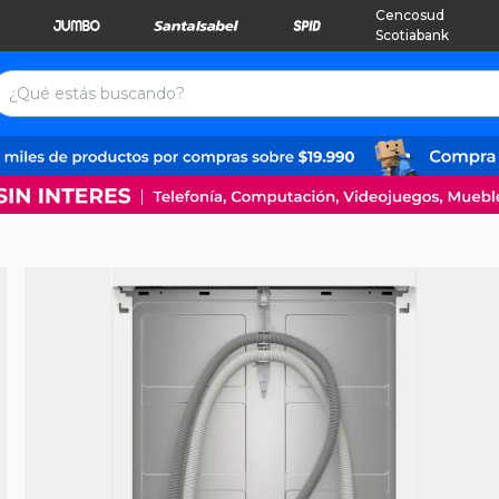
Cencosud
Scotiabank