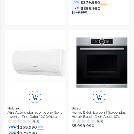
$379.990
55%
$399.990
52%
$849.990
Noblex
Bosch
Aire Acondicionado Noblex Split
Horno Eléctrico con Microondas
Inverter Frío Calor 12000btu
Hotair Bosch Dish Assist 67L
0
(
0
)
0
(
0
)
$5.999.990
$269.990
28%
$279.990
26%