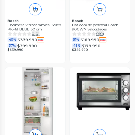
Bosch
Bosch
Encimera Vitrocerámica Bosch
Batidora de pedestal Bosch
PKF611BB8E 60 cm
900W 7 velocidades
0
(
0
)
0
(
0
)
$379.990
$169.990
40%
51%
$399.990
$179.990
37%
48%
$639.990
$349.990