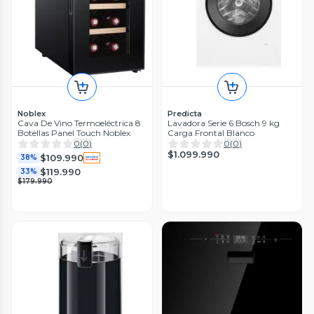
Noblex
Predicta
Cava De Vino Termoeléctrica 8
Lavadora Serie 6 Bosch 9 kg
Botellas Panel Touch Noblex
Carga Frontal Blanco
0
(
0
)
0
(
0
)
$1.099.990
$109.990
38%
$119.990
33%
$179.990