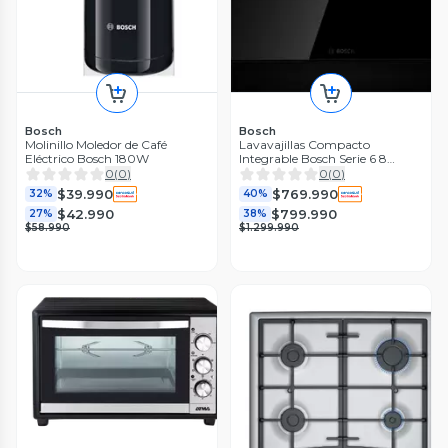
Bosch
Bosch
Molinillo Moledor de Café
Lavavajillas Compacto
Eléctrico Bosch 180W
Integrable Bosch Serie 6 8
Cubiertos
0
(
0
)
0
(
0
)
$39.990
$769.990
32%
40%
$42.990
$799.990
27%
38%
$58.990
$1.299.990