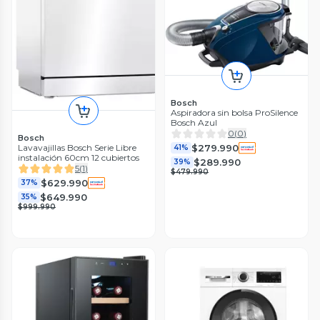
Bosch
Aspiradora sin bolsa ProSilence
Bosch Azul
0
(
0
)
Bosch
$279.990
Lavavajillas Bosch Serie Libre
41%
instalación 60cm 12 cubiertos
$289.990
39%
5
(
1
)
$479.990
$629.990
37%
$649.990
35%
$999.990