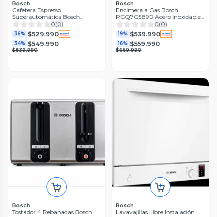
Bosch
Bosch
Cafetera Espresso
Encimera a Gas Bosch
Superautomática Bosch
PGQ7G5B90 Acero Inoxidable 5
TIE20119 Serie 2
quemadores
0
(
0
)
0
(
0
)
$529.990
$539.990
36%
19%
$549.990
$559.990
34%
16%
$839.990
$669.990
Bosch
Bosch
Tostador 4 Rebanadas Bosch
Lavavajillas Libre Instalación