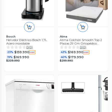
Bosch
Atma
Hervidor Eléctrico Bosch 1,7L
Atma Colchón Smooth Top 2
Acero inoxidable
Plazas 29 Cm Ortopédico
Blanco
0
(
0
)
0
(
0
)
$159.990
$169.990
23%
43%
$169.990
$179.990
19%
40%
$209.990
$299.990