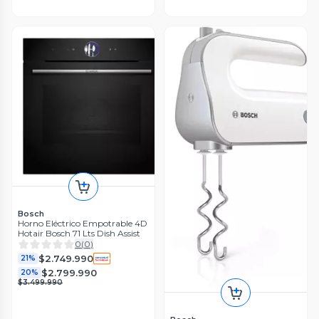
Bosch
Horno Eléctrico Empotrable 4D
Hotair Bosch 71 Lts Dish Assist
0
(
0
)
$2.749.990
21%
$2.799.990
20%
$3.499.990