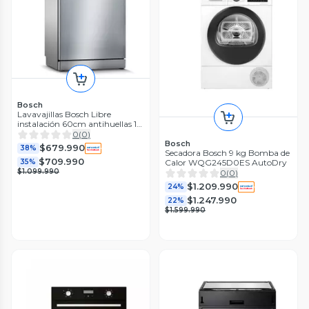
Bosch
Lavavajillas Bosch Libre
instalación 60cm antihuellas 12
cub
0
(
0
)
Bosch
$679.990
38%
Secadora Bosch 9 kg Bomba de
$709.990
35%
Calor WQG245D0ES AutoDry
$1.099.990
0
(
0
)
$1.209.990
24%
$1.247.990
22%
$1.599.990