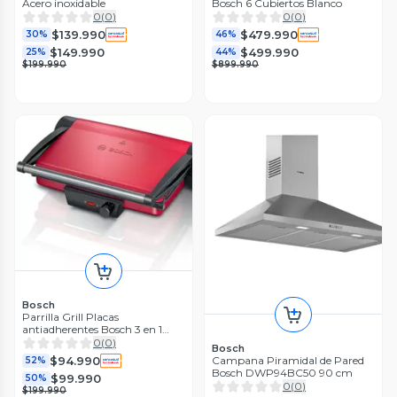
Acero inoxidable
Bosch 6 Cubiertos Blanco
0
(
0
)
0
(
0
)
$139.990
$479.990
30%
46%
$149.990
$499.990
25%
44%
$199.990
$899.990
Bosch
Parrilla Grill Placas
antiadherentes Bosch 3 en 1
Color Rojo
0
(
0
)
Bosch
$94.990
Campana Piramidal de Pared
52%
Bosch DWP94BC50 90 cm
$99.990
50%
0
(
0
)
$199.990