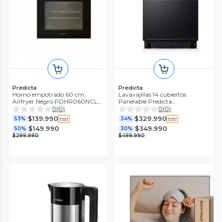
Predicta
Predicta
Horno empotrado 60 cm
Lavavajillas 14 cubiertos
Airfryer Negro PDHR060NCL
Panelable Predicta
Predicta
PDLVI014ICL
0
(
0
)
0
(
0
)
$139.990
$329.990
53%
34%
$149.990
$349.990
50%
30%
$299.990
$499.990