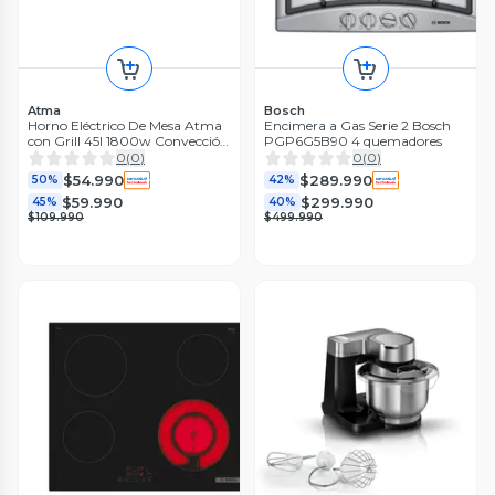
Atma
Bosch
Horno Eléctrico De Mesa Atma
Encimera a Gas Serie 2 Bosch
con Grill 45l 1800w Convección
PGP6G5B90 4 quemadores
y Spiedo
0
(
0
)
0
(
0
)
$54.990
$289.990
50%
42%
$59.990
$299.990
45%
40%
$109.990
$499.990