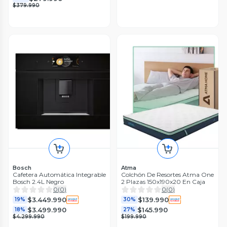
$379.990
Bosch
Atma
Cafetera Automática Integrable
Colchón De Resortes Atma One
Bosch 2.4L Negro
2 Plazas 150x190x20 En Caja
0
(
0
)
0
(
0
)
$3.449.990
$139.990
19%
30%
$3.499.990
$145.990
18%
27%
$4.299.990
$199.990