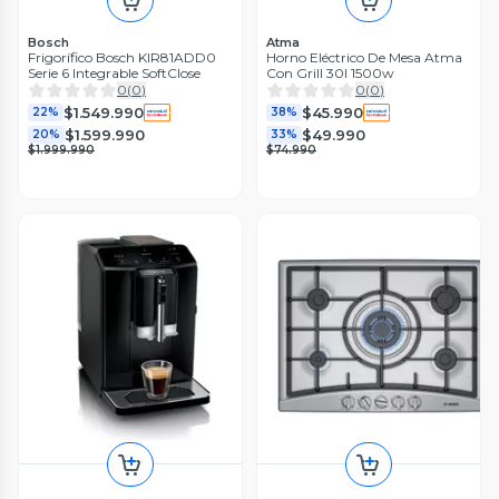
Bosch
Atma
Frigorífico Bosch KIR81ADD0
Horno Eléctrico De Mesa Atma
Serie 6 Integrable SoftClose
Con Grill 30l 1500w
0
(
0
)
0
(
0
)
$1.549.990
$45.990
22%
38%
$1.599.990
$49.990
20%
33%
$1.999.990
$74.990