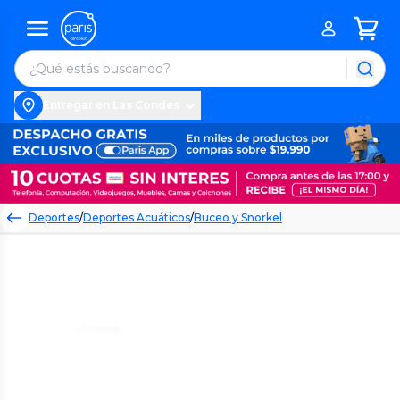
Entregar en Las Condes
Deportes
/
Deportes Acuáticos
/
Buceo y Snorkel