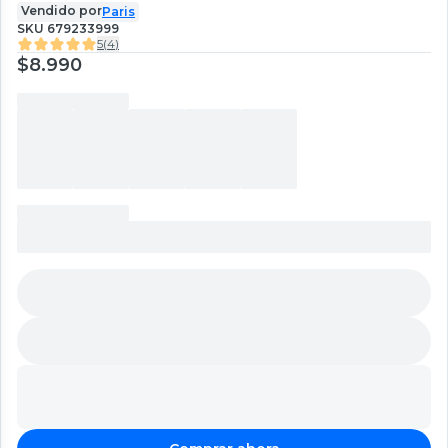
Vendido por
Paris
SKU
679233999
5
(
4
)
$8.990