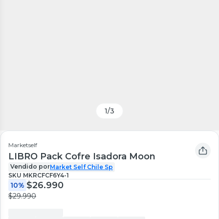
1
/
3
Marketself
LIBRO Pack Cofre Isadora Moon
Vendido por
Market Self Chile Sp
SKU
MKRCFCF6Y4-1
$26.990
10%
$29.990