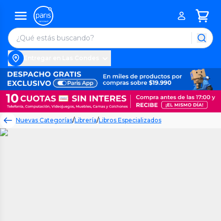
Entregar en Las Condes
Nuevas Categorías
/
Librería
/
Libros Especializados