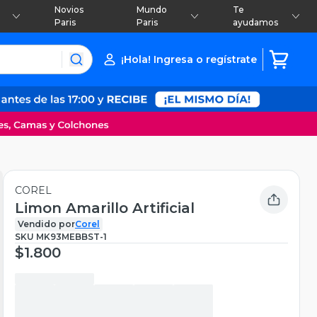
Novios
Mundo
Te
Paris
Paris
ayudamos
¡Hola! Ingresa o regístrate
COREL
Limon Amarillo Artificial
Vendido por
Corel
SKU
MK93MEBBST-1
$1.800