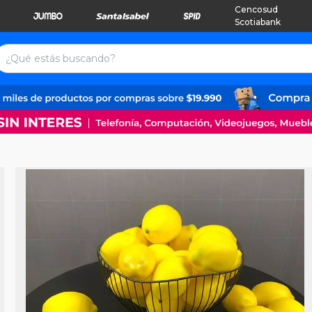
Cencosud
Scotiabank