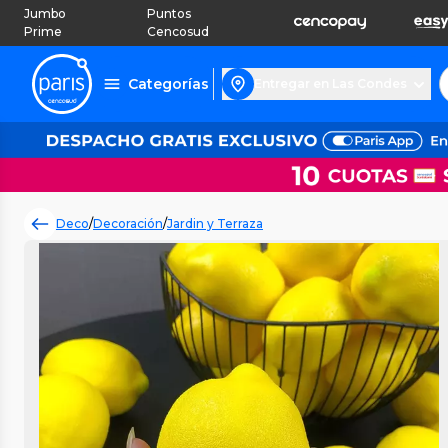
Jumbo
Puntos
Prime
Cencosud
Categorías
Entregar en Las Condes
Deco
/
Decoración
/
Jardin y Terraza