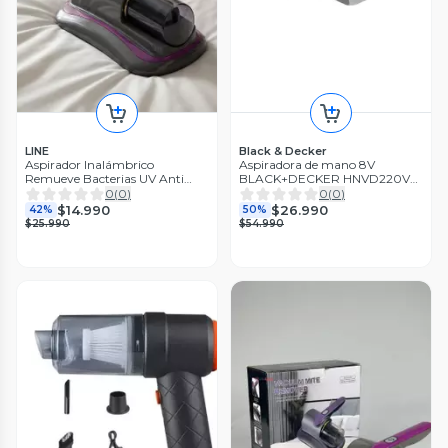
LINE
Black & Decker
Aspirador Inalámbrico
Aspiradora de mano 8V
Remueve Bacterias UV Anti
BLACK+DECKER HNVD220V8-
Ácaros Portátil
B2C
0
(
0
)
0
(
0
)
$14.990
$26.990
42%
50%
$25.990
$54.990