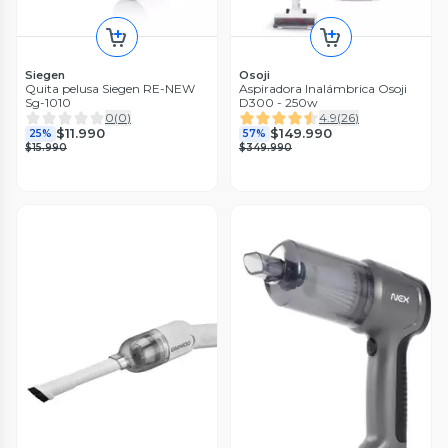
Siegen
Osoji
Quita pelusa Siegen RE-NEW
Aspiradora Inalámbrica Osoji
Sg-1010
D300 - 250w
0
(
0
)
4.9
(
26
)
$11.990
$149.990
25%
57%
$15.990
$349.990