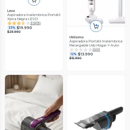
Levo
Aspiradora Inalámbrica Portátil
Xpira Negra LEVO
3.5
(
13
)
$19.990
33%
$29.990
Utilísimo
Aspiradora Portátil Inalámbrica
Recargable Usb Hogar Y Auto
0
(
0
)
$13.990
12%
$15.990