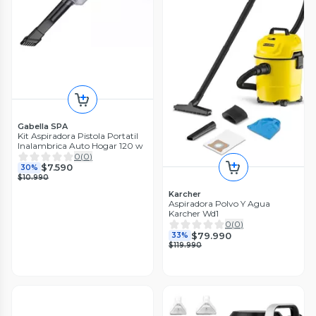
Gabella SPA
Kit Aspiradora Pistola Portatil
Inalambrica Auto Hogar 120 w
0
(
0
)
$7.590
30%
$10.990
Karcher
Aspiradora Polvo Y Agua
Karcher Wd1
0
(
0
)
$79.990
33%
$119.990