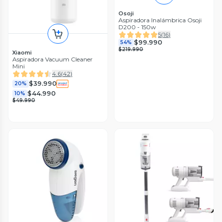
Osoji
Aspiradora Inalámbrica Osoji
D200 - 150w
5
(
16
)
$99.990
54%
$219.990
Xiaomi
Aspiradora Vacuum Cleaner
Mini
4.6
(
42
)
$39.990
20%
$44.990
10%
$49.990