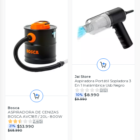
Jai Store
Aspiradora Portátil Sopladora 3
En 1 Inalámbrica Usb Negro
0
(
0
)
$8.990
10%
$9.990
Bosca
ASPIRADORA DE CENIZAS
BOSCA AVC1811 / 20L- 800W
2.4
(
5
)
$53.990
21%
$68.990