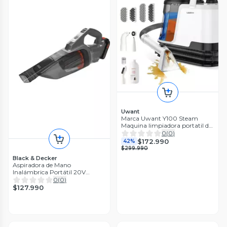
Uwant
Marca Uwant Y100 Steam
Maquina limpiadora portatil de
alfombras y tapicer
0
(
0
)
$172.990
42%
$299.990
Black & Decker
Aspiradora de Mano
Inalámbrica Portátil 20V
Black+Decker
0
(
0
)
$127.990