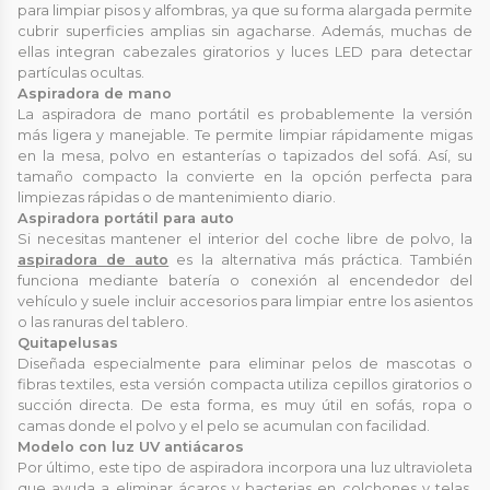
para limpiar pisos y alfombras, ya que su forma alargada permite
cubrir superficies amplias sin agacharse. Además, muchas de
ellas integran cabezales giratorios y luces LED para detectar
partículas ocultas.
Aspiradora de mano
La aspiradora de mano portátil es probablemente la versión
más ligera y manejable. Te permite limpiar rápidamente migas
en la mesa, polvo en estanterías o tapizados del sofá. Así, su
tamaño compacto la convierte en la opción perfecta para
limpiezas rápidas o de mantenimiento diario.
Aspiradora portátil para auto
Si necesitas mantener el interior del coche libre de polvo, la
aspiradora de auto
es la alternativa más práctica. También
funciona mediante batería o conexión al encendedor del
vehículo y suele incluir accesorios para limpiar entre los asientos
o las ranuras del tablero.
Quitapelusas
Diseñada especialmente para eliminar pelos de mascotas o
fibras textiles, esta versión compacta utiliza cepillos giratorios o
succión directa. De esta forma, es muy útil en sofás, ropa o
camas donde el polvo y el pelo se acumulan con facilidad.
Modelo con luz UV antiácaros
Por último, este tipo de aspiradora incorpora una luz ultravioleta
que ayuda a eliminar ácaros y bacterias en colchones y telas.