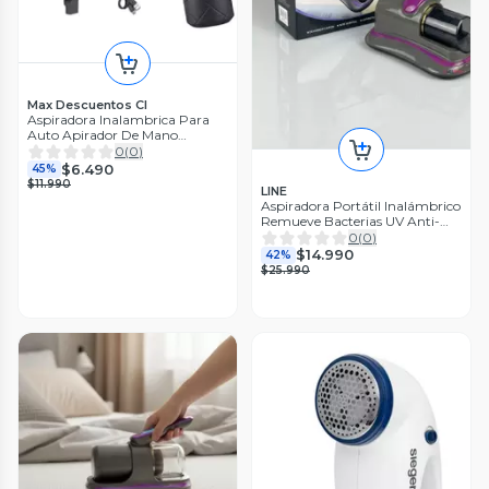
Max Descuentos Cl
Aspiradora Inalambrica Para
Auto Apirador De Mano
Recargable
0
(
0
)
$6.490
45%
$11.990
LINE
Aspiradora Portátil Inalámbrico
Remueve Bacterias UV Anti-
Ácaros
0
(
0
)
$14.990
42%
$25.990