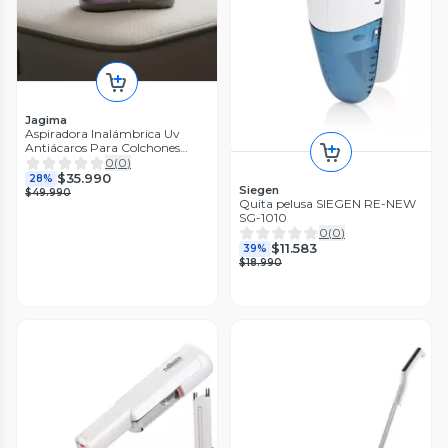
Jagima
Aspiradora Inalámbrica Uv
Antiácaros Para Colchones
Sofás
0
(
0
)
$35.990
28%
Siegen
$49.990
Quita pelusa SIEGEN RE-NEW
SG-1010
0
(
0
)
$11.583
39%
$18.990