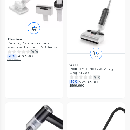
Thorben
Cepillo y Aspiradora para
Mascotas Thorben USB Perros
Gatos
0
(
0
)
$67.990
28%
$94.990
Osoji
Rodillo Eléctrico Wet & Dry
Osoji M500
0
(
0
)
$299.990
50%
$599.990