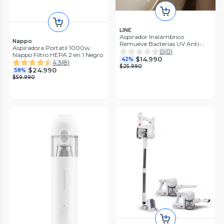
LINE
Aspirador Inalámbrico
Nappo
Remueve Bacterias UV Anti-
Aspiradora Portatil 1000w
Ácaros Portátil
0
(
0
)
Nappo Filtro HEPA 2 en 1 Negro
$14.990
42%
4.3
(
8
)
$25.990
$24.990
58%
$59.990