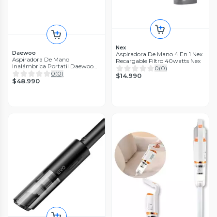
Nex
Daewoo
Aspiradora De Mano 4 En 1 Nex
Aspiradora De Mano
Recargable Filtro 40watts Nex
Inalámbrica Portatil Daewoo
0
(
0
)
Davc8v 8v
0
(
0
)
$14.990
$48.990