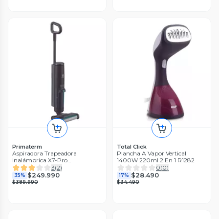
Primaterm
Total Click
Aspiradora Trapeadora
Plancha A Vapor Vertical
Inalámbrica X7-Pro
1400W 220ml 2 En 1 R1282
PRIMATERM
3
(
2
)
0
(
0
)
$249.990
$28.490
35%
17%
$389.990
$34.490