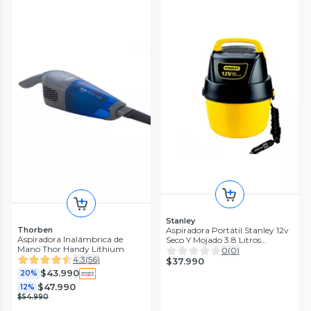
Stanley
Aspiradora Portátil Stanley 12v
Thorben
Aspiradora Inalámbrica de
Seco Y Mojado 3.8 Litros
Mano Thor Handy Lithium
Automóviles
0
(
0
)
4.3
(
56
)
$37.990
$43.990
20%
$47.990
12%
$54.990