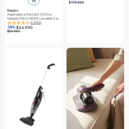
$479.990
Nappo
Aspiradora Portatil 1000w
Nappo Filtro HEPA Lavable 2 en
1
4.2
(
52
)
$24.990
58%
$59.990