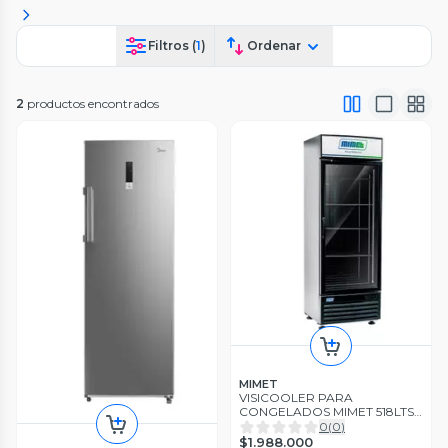
Filtros (
1
)
Ordenar
2
productos encontrados
MIMET
VISICOOLER PARA
CONGELADOS MIMET 518LTS
VV-16BTF
0
(
0
)
$1.988.000