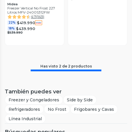
Midea
Freezer Vertical No Frost 227
Litros MFV-2400S312FW
4.7
(
143
)
$419.990
22%
$439.990
18%
$539.990
Has visto
2
de
2
productos
También puedes ver
Freezer y Congeladores
Side by Side
Refrigeradores
No Frost
Frigobares y Cavas
Línea Industrial