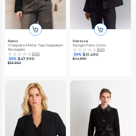
Alaniz
Viaressa
Chaqueta Militar Tipo Napoleón
Abrigo Paño Corto
Terciopelo
0
(
0
)
0
(
0
)
$31.490
30%
$47.990
20%
$44.990
$59.990