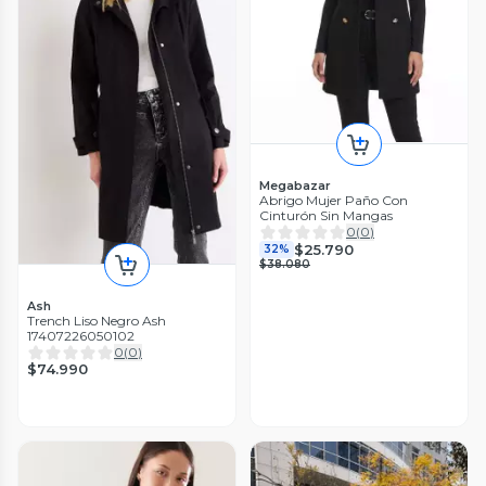
Megabazar
Abrigo Mujer Paño Con
Cinturón Sin Mangas
0
(
0
)
$25.790
32%
$38.080
Ash
Trench Liso Negro Ash
17407226050102
0
(
0
)
$74.990