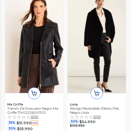
Ma Griffe
Liola
Trench De Ecocuero Negro Ma
Abrigo Reversible, Efecto Piel,
Griffe 17402226001102
Negro Liola
0
(
0
)
0
(
0
)
$54.990
50%
$51.990
35%
$109.990
$55.990
30%