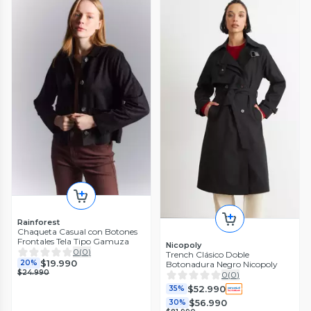
Rainforest
Chaqueta Casual con Botones
Frontales Tela Tipo Gamuza
Nicopoly
0
(
0
)
Trench Clásico Doble
$19.990
20%
Botonadura Negro Nicopoly
$24.990
0
(
0
)
$52.990
35%
$56.990
30%