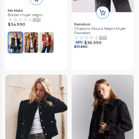
Me Mató
Blazer mujer negro
0
(
0
)
$34.990
Raindoor
Chiporro Abuca Negro Mujer
Raindoor
0
(
0
)
$36.990
48%
$71.990