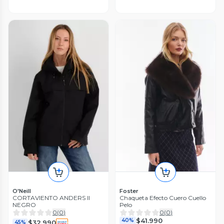
O'Neill
Foster
CORTAVIENTO ANDERS II
Chaqueta Efecto Cuero Cuello
NEGRO
Pelo
0
(
0
)
0
(
0
)
$41.990
40%
$32.990
45%