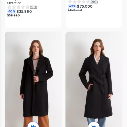
0
(
0
)
Sintético
$75.000
49%
0
(
0
)
$149.990
$35.990
40%
$59.990