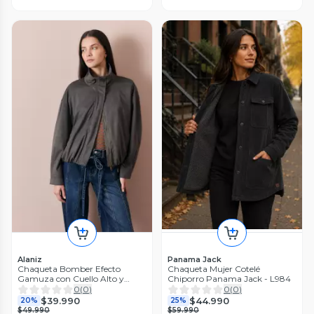
Alaniz
Panama Jack
Chaqueta Bomber Efecto
Chaqueta Mujer Cotelé
Gamuza con Cuello Alto y
Chiporro Panama Jack - L984
Cierre
0
(
0
)
0
(
0
)
$39.990
$44.990
20%
25%
$49.990
$59.990