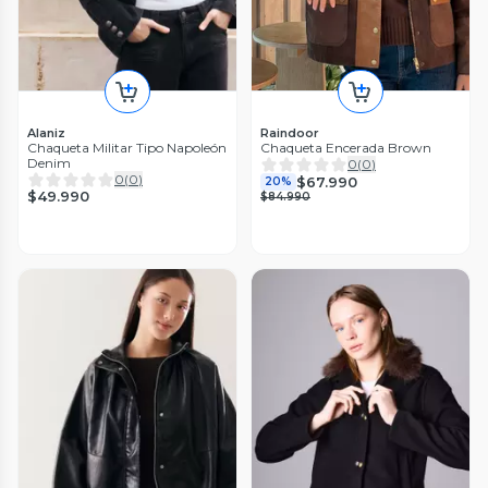
Alaniz
Raindoor
Chaqueta Militar Tipo Napoleón
Chaqueta Encerada Brown
Denim
0
(
0
)
0
(
0
)
$67.990
20%
$49.990
$84.990