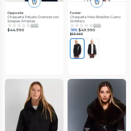
Opposite
Foster
Chaqueta Peluda Oversize con
Chaqueta Maxi Bolsillos Cuero
Solapas Amplias
Sintético
0
(
0
)
0
(
0
)
$44.990
$49.990
16%
$59.990