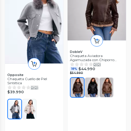
DobleV
Chaqueta Aviadora
Agamuzada con Chiporro
Mujer
0
(
0
)
$44.990
18%
$54.990
Opposite
Chaqueta Cuello de Piel
Sintética
0
(
0
)
$39.990