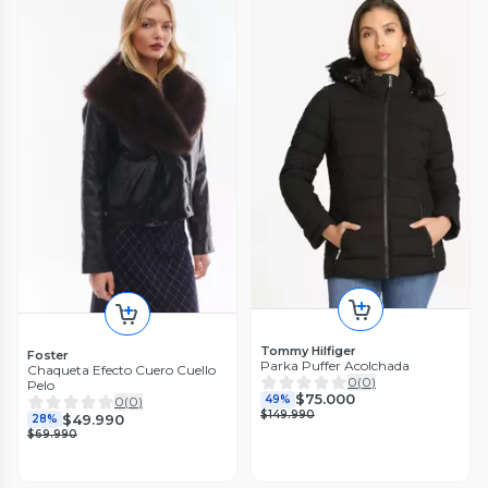
Tommy Hilfiger
Foster
Parka Puffer Acolchada
Chaqueta Efecto Cuero Cuello
0
(
0
)
Pelo
$75.000
49%
0
(
0
)
$149.990
$49.990
28%
$69.990