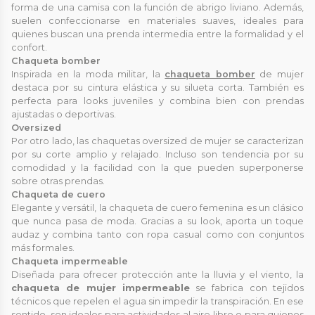
forma de una camisa con la función de abrigo liviano. Además,
suelen confeccionarse en materiales suaves, ideales para
quienes buscan una prenda intermedia entre la formalidad y el
confort.
Chaqueta bomber
Inspirada en la moda militar, la
chaqueta bomber
de mujer
destaca por su cintura elástica y su silueta corta. También es
perfecta para looks juveniles y combina bien con prendas
ajustadas o deportivas.
Oversized
Por otro lado, las chaquetas oversized de mujer se caracterizan
por su corte amplio y relajado. Incluso son tendencia por su
comodidad y la facilidad con la que pueden superponerse
sobre otras prendas.
Chaqueta de cuero
Elegante y versátil, la chaqueta de cuero femenina es un clásico
que nunca pasa de moda. Gracias a su look, aporta un toque
audaz y combina tanto con ropa casual como con conjuntos
más formales.
Chaqueta impermeable
Diseñada para ofrecer protección ante la lluvia y el viento, la
chaqueta de mujer impermeable
se fabrica con tejidos
técnicos que repelen el agua sin impedir la transpiración. En ese
sentido, son ideales para actividades al aire libre o para quienes