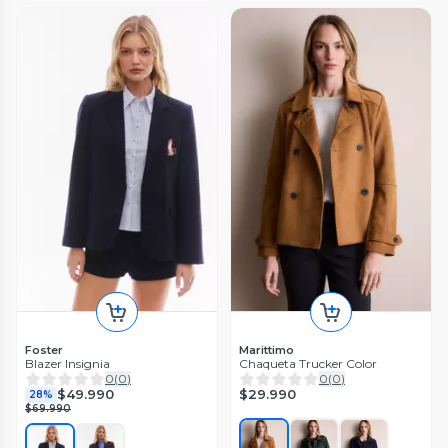
Foster
Marittimo
Blazer Insignia
Chaqueta Trucker Color
0
(
0
)
0
(
0
)
$29.990
$49.990
28%
$69.990