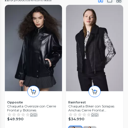
Opposite
Rainforest
Chaqueta Oversize con Cierre
Chaqueta Biker con Solapas
Frontal y Botones
Anchas Cierre Frontal
Asimétrico
0
(
0
)
0
(
0
)
$49.990
$34.990