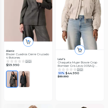
Alaniz
Blazer Cuadros Cierre Cruzado
4 Botones
Levi's
0
(
0
)
Chaqueta Mujer Bowie Crop
$59.990
Bomber Gris Levis 005AQ-
0002
0
(
0
)
$44.990
50%
$89.990