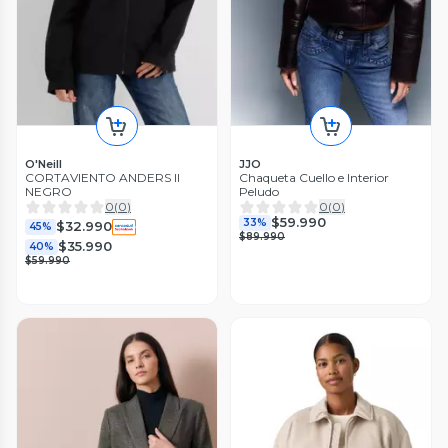
O'Neill
JJO
CORTAVIENTO ANDERS II
Chaqueta Cuello e Interior
NEGRO
Peludo
0
(
0
)
0
(
0
)
$59.990
33%
$32.990
45%
$89.990
$35.990
40%
$59.990