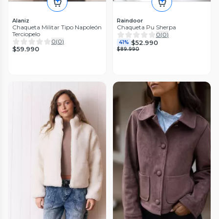
Alaniz
Raindoor
Chaqueta Militar Tipo Napoleón
Chaqueta Pu Sherpa
Terciopelo
0
(
0
)
0
(
0
)
$52.990
41%
$59.990
$89.990