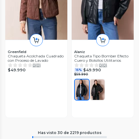
Greenfield
Alaniz
Chaqueta Acolchada Cuadrado
Chaqueta Tipo Bomber Efecto
con Proceso de Lavado
Cuero y Bolsillos Utilitarios
0
(
0
)
0
(
0
)
$49.990
$49.990
16%
$59.990
Has visto
30
de
2219
productos