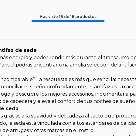
Has visto
18
de
18
productos
ntifaz de seda
!
más energía y poder rendir más durante el transcurso del 
Paris.cl podrás encontrar una amplia selección de antifac
incomparable? La respuesta es más que sencilla: necesi
 conciliar el sueño profundamente, el antifaz es un acce
tálogo y descubre los mejores accesorios, indumentaria 
z
de cabecera y eleva el confort de tus noches de sueñ
de seda
gracias a la suavidad y delicadeza al tacto que proporc
do, la seda está vinculada con altos estándares de calidad 
 de arrugas y otras marcas en el rostro.