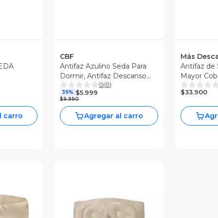
CBF
Más Desc
SEDA
Antifaz Azulino Seda Para
Antifaz de
Dormir, Antifaz Descanso
Mayor Cob
0
(
0
)
Satin
$33.900
$5.999
39%
$9.990
l carro
Agregar al carro
Agr