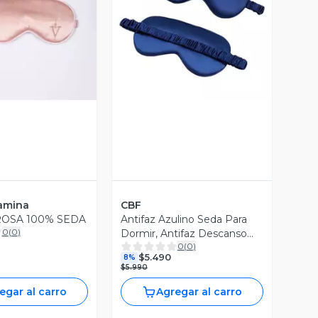
ista Previa
Vista Previa
tamina
CBF
ROSA 100% SEDA
Antifaz Azulino Seda Para
0
(
0
)
Dormir, Antifaz Descanso
0
(
0
)
Satin
$5.490
8%
$5.990
egar al carro
Agregar al carro