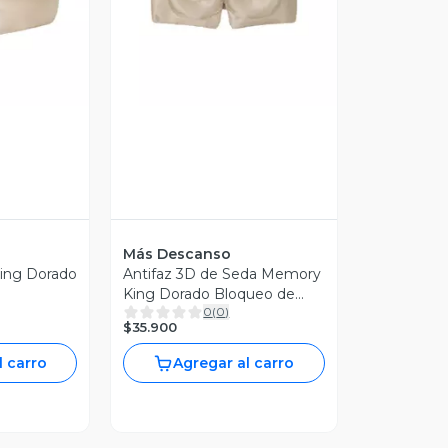
revia
Vista Previa
Más Descanso
King Dorado
Antifaz 3D de Seda Memory
King Dorado Bloqueo de
0
(
0
)
Luz
$35.900
l carro
Agregar al carro