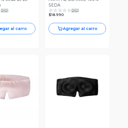
o
SEDA
0
(
0
)
0
(
0
)
$18.990
egar al carro
Agregar al carro
ista Previa
Vista Previa