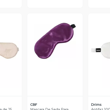
Vista Previa
revia
V
CBF
Drims
a de 25
Mascara De Seda Para
Antifaz 10