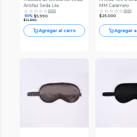
Antifaz Seda Lila
MM Caramelo
0
(
0
)
0
(
0
)
$25.000
$5.990
60%
$14.990
Agregar al carro
Agregar a
Vista Previa
Vista P