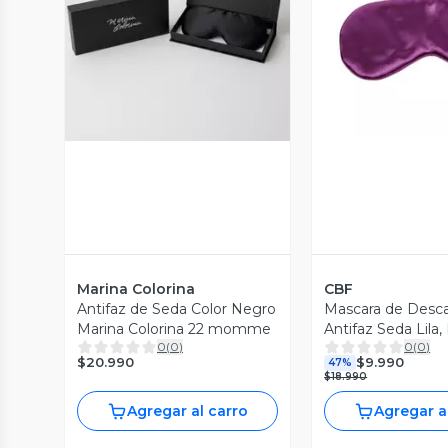
Vista P
Vista Previa
Marina Colorina
CBF
Antifaz de Seda Color Negro
Mascara de Desc
Marina Colorina 22 momme
Antifaz Seda Lila,
0
(
0
)
0
(
0
)
$20.990
$9.990
47%
$18.990
Agregar al carro
Agregar a