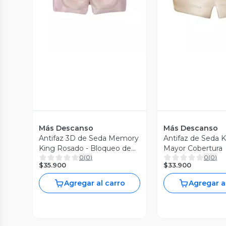
Vista Previa
Vista P
Más Descanso
Más Descanso
Antifaz 3D de Seda Memory
Antifaz de Seda 
King Rosado - Bloqueo de
Mayor Cobertura
0
(
0
)
0
(
0
)
Luz
$35.900
$33.900
Agregar al carro
Agregar a