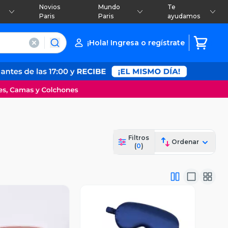
Novios
Mundo
Te
Paris
Paris
ayudamos
¡Hola! Ingresa o regístrate
Filtros
Ordenar
(
0
)