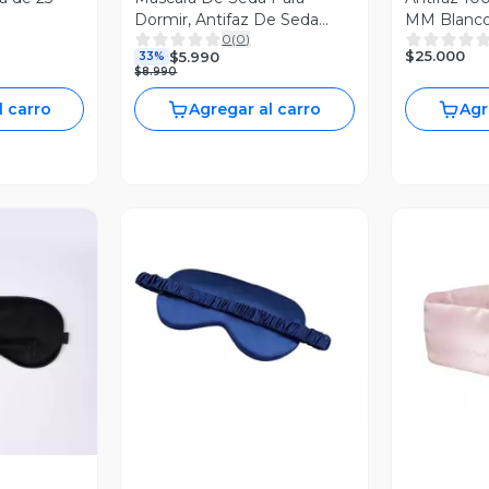
Dormir, Antifaz De Seda
MM Blanc
0
(
0
)
Protector Luz
$25.000
$5.990
33%
$8.990
l carro
Agregar al carro
Agr
Vista Previa
revia
V