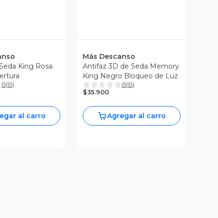
anso
Más Descanso
 Seda King Rosa
Antifaz 3D de Seda Memory
ertura
King Negro Bloqueo de Luz
0
(
0
)
0
(
0
)
$35.900
egar al carro
Agregar al carro