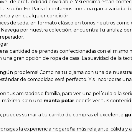
nivel de profundidad envidiable. Y si encima están conf
u sueño. En Paris.cl contamos con una gama variada de a
nto y en cualquier condición.
aces de seda, en formato clásico en tonos neutros como e
Navega por nuestra colección, encuentra tu antifaz perfe
 reparador.
ogar
uena cantidad de prendas confeccionadas con el mismo m
 una gran opción de ropa de casa. La suavidad de la textu
ningún problema! Combina tu pijama con una de nuestra
 estándar de comodidad será perfecto. Y si incorporas un
 con tus amistades o familia, para ver una película o la 
 al máximo. Con una
manta polar
podrás ver tus contenido
o, puedes sumar a tu carrito de compras el excelente
gu
onsigas la experiencia hogareña más relajante, cálida y 