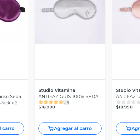
revia
Vista Previa
V
Studio Vitamina
Studio Vi
anso Seda
ANTIFAZ GRIS 100% SEDA
ANTIFAZ 
5
(
1
)
 Pack x 2
$18.990
$18.990
l carro
Agregar al carro
Agr