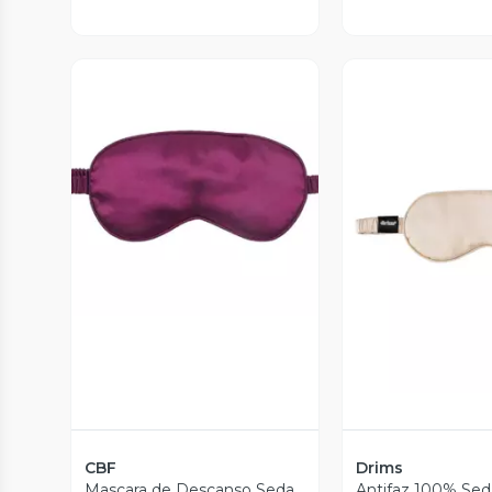
Vista Previa
Vista P
CBF
Drims
Mascara de Descanso Seda,
Antifaz 100% Sed