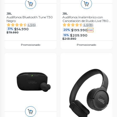
JBL
JBL
Audífonos Bluetooth Tune 730
Audífonos Inalámbrico con
Negro
Cancelación de Ruido Live 780
NC Negro
4.5
(
6
)
4.6
(
18
)
$54.990
31%
$199.990
20%
$79.990
$209.990
16%
$249.990
Promocionado
Promocionado