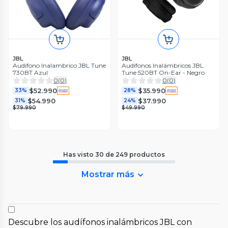
JBL
JBL
Audifono Inalambrico JBL Tune
Audífonos Inalámbricos JBL
730BT Azul
Tune 520BT On-Ear - Negro
0
(
0
)
0
(
0
)
$52.990
$35.990
33%
28%
$54.990
$37.990
31%
24%
$79.990
$49.990
Has visto
30
de
249
productos
Mostrar más
Descubre los audífonos inalámbricos JBL con