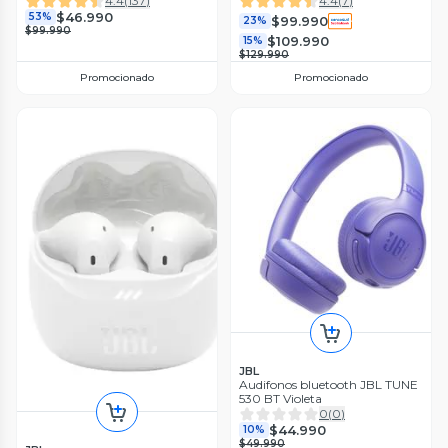
4.4
(
137
)
4.4
(
7
)
$46.990
53%
$99.990
23%
$99.990
$109.990
15%
$129.990
Promocionado
Promocionado
JBL
Audifonos bluetooth JBL TUNE
530 BT Violeta
0
(
0
)
$44.990
10%
$49.990