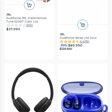
JBL
Audífonos JBL Inalámbricos
Tune 520BT Color Lila
0
(
0
)
$37.990
JBL
Audífonos Sense Lite Azul
4.4
(
19
)
$89.990
30%
$129.990