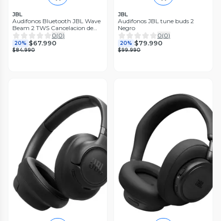
JBL
JBL
Audifonos Bluetooth JBL Wave
Audifonos JBL tune buds 2
Beam 2 TWS Cancelacion de
Negro
Ruido
0
(
0
)
0
(
0
)
$67.990
$79.990
20%
20%
$84.990
$99.990