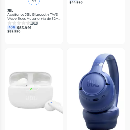
$44.990
JBL
Audífonos JBL Bluetooth TWS
Wave Buds Autonomía de 32H
Black
0
(
0
)
$53.991
40%
$89.990