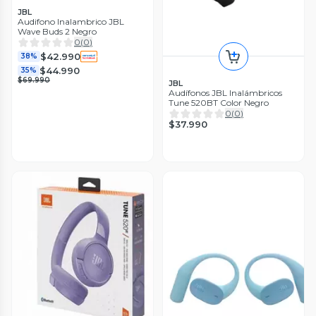
JBL
Audifono Inalambrico JBL
Wave Buds 2 Negro
0
(
0
)
$42.990
38%
$44.990
35%
$69.990
JBL
Audífonos JBL Inalámbricos
Tune 520BT Color Negro
0
(
0
)
$37.990