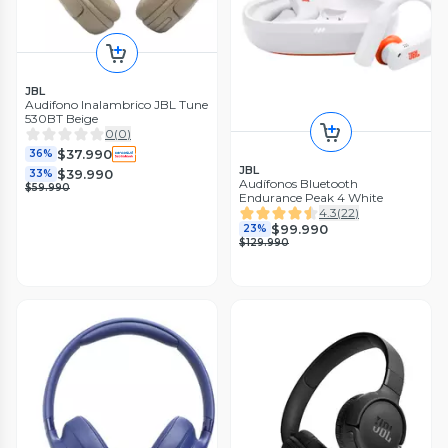
JBL
Audifono Inalambrico JBL Tune
530BT Beige
0
(
0
)
$37.990
36%
JBL
$39.990
33%
Audífonos Bluetooth
$59.990
Endurance Peak 4 White
4.3
(
22
)
$99.990
23%
$129.990