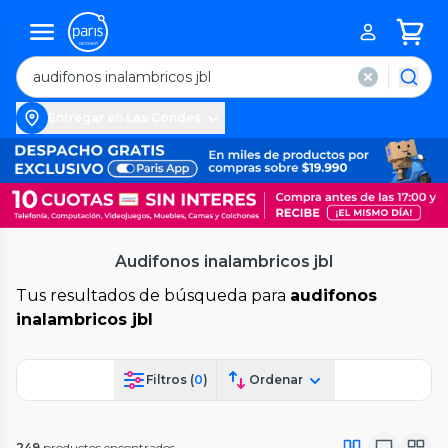
Entregar en Las Condes
Audifonos inalambricos jbl
Tus resultados de búsqueda para
audifonos
inalambricos jbl
Filtros (
0
)
Ordenar
249
productos encontrados