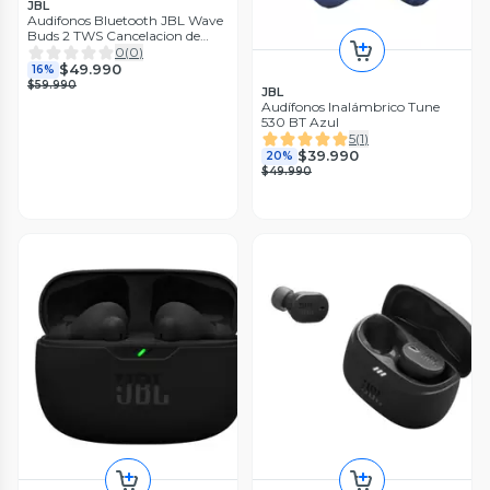
JBL
Audifonos Bluetooth JBL Wave
Buds 2 TWS Cancelacion de
Ruido
0
(
0
)
$49.990
16%
$59.990
JBL
Audífonos Inalámbrico Tune
530 BT Azul
5
(
1
)
$39.990
20%
$49.990