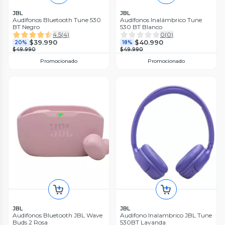
JBL
JBL
Audífonos Bluetooth Tune 530
Audífonos Inalámbrico Tune
BT Negro
530 BT Blanco
4.5
(
4
)
0
(
0
)
$39.990
$40.990
20%
18%
$49.990
$49.990
Promocionado
Promocionado
JBL
JBL
Audifonos Bluetooth JBL Wave
Audifono Inalambrico JBL Tune
Buds 2 Rosa
530BT Lavanda