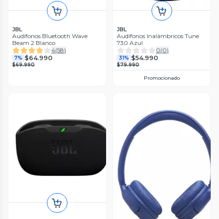
JBL
JBL
Audífonos Bluetooth Wave
Audífonos Inalámbricos Tune
Beam 2 Blanco
730 Azul
4
(
58
)
0
(
0
)
$64.990
$54.990
7%
31%
$69.990
$79.990
Promocionado