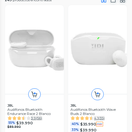
JBL
JBL
Audífonos Bluetooth
Audífonos Bluetooth Wave
Endurance Race 2 Blanco
Buds 2 Blanco
3.9
(
56
)
4.1
(
35
)
$39.990
55%
$35.990
40%
$89.990
$39.990
33%