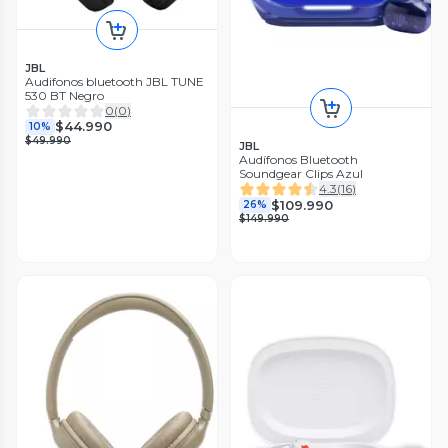
JBL
Audifonos bluetooth JBL TUNE
530 BT Negro
0
(
0
)
$44.990
10%
$49.990
JBL
Audífonos Bluetooth
Soundgear Clips Azul
4.3
(
16
)
$109.990
26%
$149.990