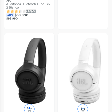
JBL
Audífonos Bluetooth Tune Flex
2 Blanco
3.6
(
36
)
$59.990
40%
$99.990