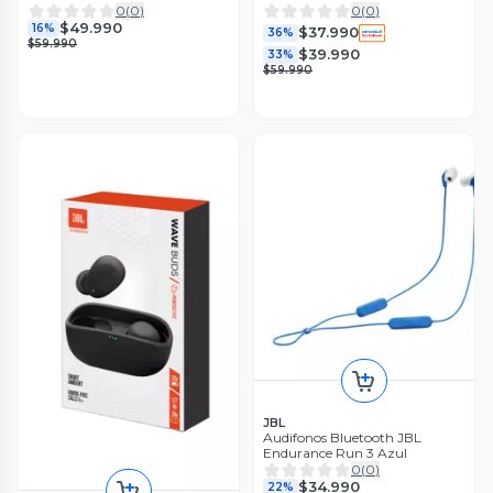
0
(
0
)
0
(
0
)
$49.990
16%
$37.990
36%
$59.990
$39.990
33%
$59.990
JBL
Audifonos Bluetooth JBL
Endurance Run 3 Azul
0
(
0
)
$34.990
22%