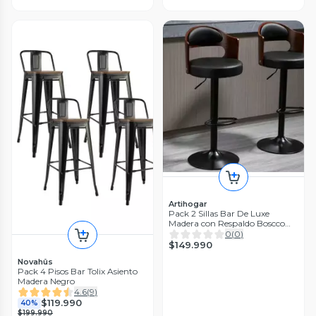
Artihogar
Pack 2 Sillas Bar De Luxe
Madera con Respaldo Boscco
Negro/Negro
0
(
0
)
$149.990
Novahûs
Pack 4 Pisos Bar Tolix Asiento
Madera Negro
4.6
(
9
)
$119.990
40%
$199.990