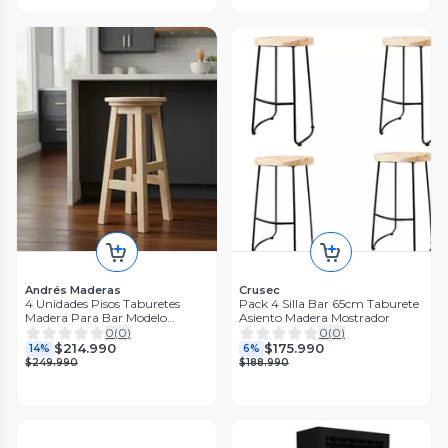
Andrés Maderas
Crusec
4 Unidades Pisos Taburetes
Pack 4 Silla Bar 65cm Taburete
Madera Para Bar Modelo
Asiento Madera Mostrador
Nehuen de Andres Maderas
0
(
0
)
0
(
0
)
$214.990
$175.990
14%
6%
$249.990
$188.990