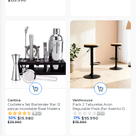
$159.990
Cantina
VenHoouse
Coctelera Set Bartender Bar 12
Pack 2 Taburetes Aron
piezas Inoxidable Base Madera
Regulable Pisos Bar Asiento De
Madera Negros
4.2
(
5
)
0
(
0
)
$19.980
$95.990
50%
17%
$39.990
$115.990