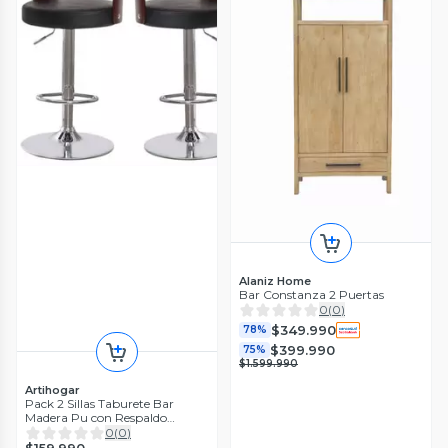
Alaniz Home
Bar Constanza 2 Puertas
0
(
0
)
$349.990
78%
$399.990
75%
$1.599.990
Artihogar
Pack 2 Sillas Taburete Bar
Madera Pu con Respaldo
Boscco
0
(
0
)