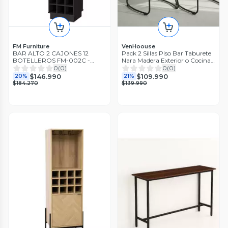
FM Furniture
VenHoouse
BAR ALTO 2 CAJONES 12
Pack 2 Sillas Piso Bar Taburete
BOTELLEROS FM-002C -
Nara Madera Exterior o Cocina
CAFE OSCURO Y NEGRO
Negras
0
(
0
)
0
(
0
)
$146.990
$109.990
20%
21%
$184.270
$139.990