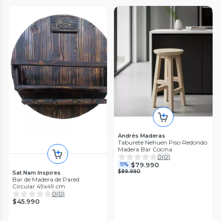
Andrés Maderas
Taburete Nehuen Piso Redondo
Madera Bar Cocina
0
(
0
)
$79.990
11%
$89.990
Sat Nam Inspires
Bar de Madera de Pared
Circular 49x49 cm
0
(
0
)
$45.990