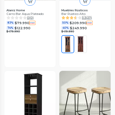
Alaniz Home
Muebles Rústicos
Carro Bar Aqua Plateado
Bar Rústico Alto
0
(
0
)
3.3
(
27
)
$79.990
$209.990
83%
50%
$122.990
$249.990
74%
40%
$479.990
$419.990