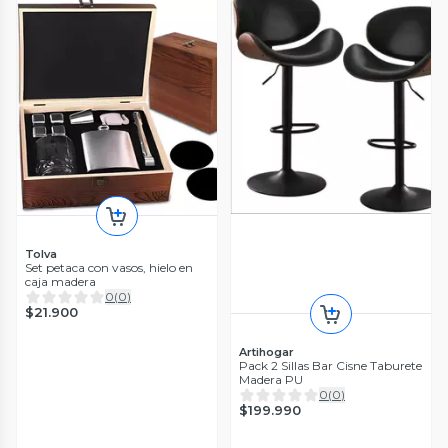
Tolva
Set petaca con vasos, hielo en
caja madera
0
(
0
)
$21.900
Artihogar
Pack 2 Sillas Bar Cisne Taburete
Madera PU
0
(
0
)
$199.990