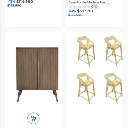
$114.990
42%
Asiento De Madera Negro
$199.990
0
(
0
)
$59.990
53%
$129.990