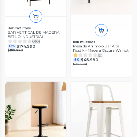
Habita2 Chile
BAR VERTICAL DE MADERA
ESTILO INDUSTRIAL
0
(
0
)
klik muebles
$174.990
Mesa de Arrimo o Bar Alta
12%
Rustik - Madera Oscura Walnut
$199.990
1
(
1
)
$46.990
6%
$49.990