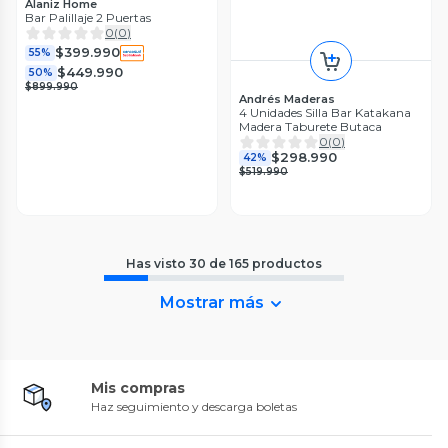
Alaniz Home
Bar Palillaje 2 Puertas
0
(
0
)
$399.990
55%
$449.990
50%
$899.990
Andrés Maderas
4 Unidades Silla Bar Katakana
Madera Taburete Butaca
0
(
0
)
$298.990
42%
$519.990
Has visto
30
de
165
productos
Mostrar más
Mis compras
Haz seguimiento y descarga boletas