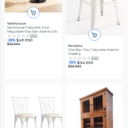
VenHoouse
Venhoouse Taburete Aron
Regulable Piso Bar Asiento De
Madera Negro
0
(
0
)
$49.990
28%
$69.990
Novahûs
Piso Bar Tolix Taburete Asiento
Madera
0
(
0
)
$34.990
65%
$99.990