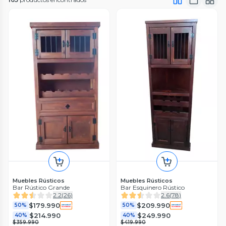
Muebles Rústicos
Muebles Rústicos
Bar Rústico Grande
Bar Esquinero Rústico
2.2
(
26
)
2.6
(
78
)
$179.990
$209.990
50%
50%
$214.990
$249.990
40%
40%
$359.990
$419.990