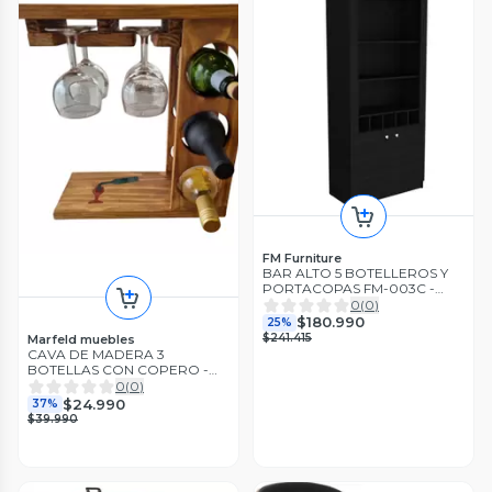
FM Furniture
BAR ALTO 5 BOTELLEROS Y
PORTACOPAS FM-003C -
CAFE OSCURO Y NEGRO
0
(
0
)
$180.990
25%
$241.415
Marfeld muebles
CAVA DE MADERA 3
BOTELLAS CON COPERO -
RESINA
0
(
0
)
$24.990
37%
$39.990