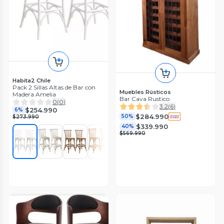
Habita2 Chile
Pack 2 Sillas Altas de Bar con
Muebles Rústicos
Madera Amelia
Bar Cava Rustico
0
(
0
)
3.2
(
6
)
$254.990
6%
$284.990
50%
$273.990
$339.990
40%
$569.990