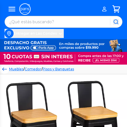
Entregar en Las Condes
Muebles
/
Comedor
/
Pisos y Banquetas