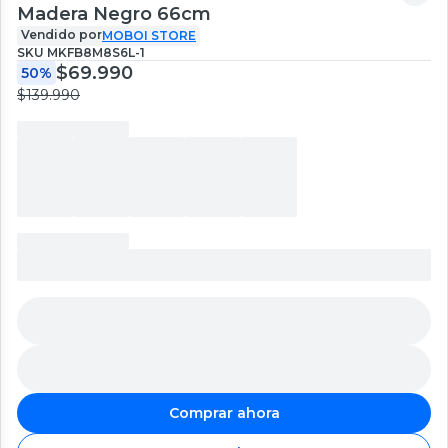
Madera Negro 66cm
Vendido por
MOBOI STORE
SKU
MKFB8M8S6L-1
$69.990
50%
$139.990
Comprar ahora