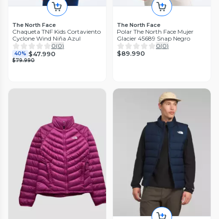
The North Face
The North Face
Chaqueta TNF Kids Cortaviento
Polar The North Face Mujer
Cyclone Wind Niña Azul
Glacier 45689 Snap Negro
0
(
0
)
0
(
0
)
$89.990
$47.990
40%
$79.990