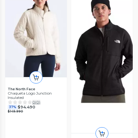
The North Face
Chaqueta Logo Junction
Insulated
0
(
0
)
$94.490
37%
$149.990