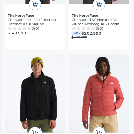
The North Face
The North Face
Chaqueta Insulada Junction
Chaqueta TNF Hombre De
Hombre Azul Marino
Pluma Aconcagua 3 Hoodie
Azul
0
(
0
)
0
(
0
)
$149.990
$202.990
30%
$289.990