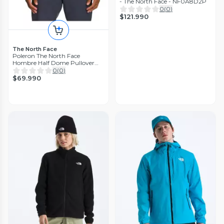
- The North Face - NF0A8D2P
0
(
0
)
$121.990
The North Face
Poleron The North Face
Hombre Half Dome Pullover
Hoodie Negro
0
(
0
)
$69.990