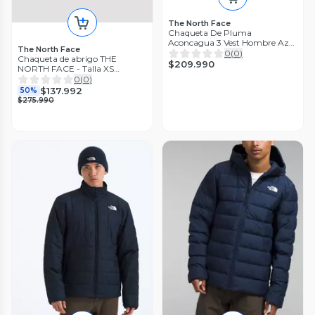
The North Face
Chaqueta De Pluma
Aconcagua 3 Vest Hombre Azul
The North Face
M.
0
(
0
)
Chaqueta de abrigo THE
$209.990
NORTH FACE - Talla XS
(VOP00841463)
0
(
0
)
$137.992
50%
$275.990