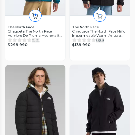
The North Face
The North Face
Chaqueta The North Face
Chaqueta The North Face Niño
Hombre De Pluma Hydrenalite
Impermeable Warm Antora
Hoodie Azul
Rain Negro
0
(
0
)
0
(
0
)
$299.990
$139.990