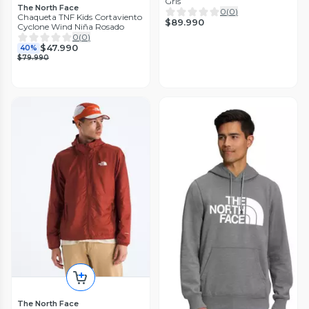
Gris
The North Face
0
(
0
)
Chaqueta TNF Kids Cortaviento
$89.990
Cyclone Wind Niña Rosado
0
(
0
)
$47.990
40%
$79.990
The North Face