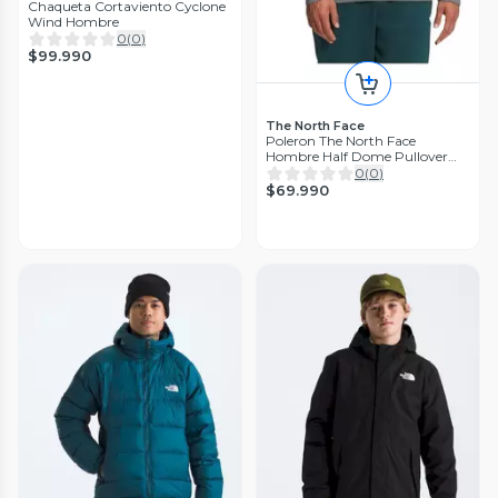
Chaqueta Cortaviento Cyclone
Wind Hombre
0
(
0
)
$99.990
The North Face
Poleron The North Face
Hombre Half Dome Pullover
Hoodie Gris
0
(
0
)
$69.990