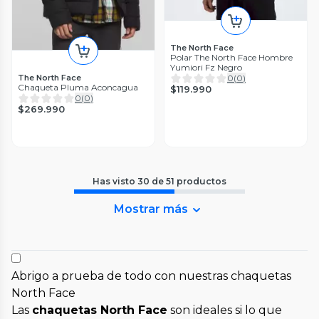
The North Face
Polar The North Face Hombre
Yumiori Fz Negro
The North Face
0
(
0
)
Chaqueta Pluma Aconcagua
$119.990
0
(
0
)
$269.990
Has visto
30
de
51
productos
Mostrar más
Abrigo a prueba de todo con nuestras chaquetas
North Face
Las
chaquetas North Face
son ideales si lo que