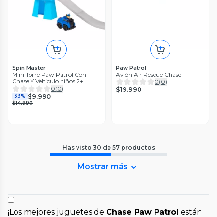
Spin Master
Paw Patrol
Mini Torre Paw Patrol Con
Avión Air Rescue Chase
Chase Y Vehiculo niños 2+
0
(
0
)
0
(
0
)
$19.990
$9.990
33%
$14.990
Has visto
30
de
57
productos
Mostrar más
¡Los mejores juguetes de
Chase Paw Patrol
están