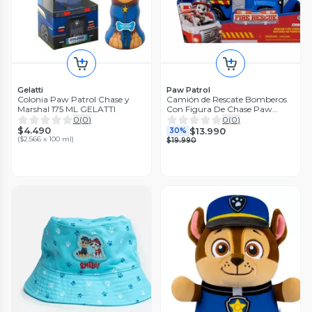
Gelatti
Paw Patrol
Colonia Paw Patrol Chase y
Camión de Rescate Bomberos
Marshal 175 ML GELATTI
Con Figura De Chase Paw
Patrol
0
(
0
)
0
(
0
)
$4.490
$13.990
30%
(
$2.566 x 100 ml
)
$19.990