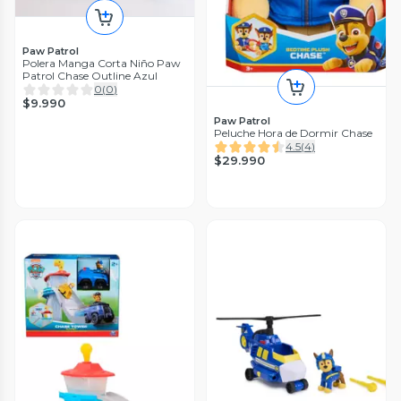
Paw Patrol
Polera Manga Corta Niño Paw
Patrol Chase Outline Azul
0
(
0
)
$9.990
Paw Patrol
Peluche Hora de Dormir Chase
4.5
(
4
)
$29.990