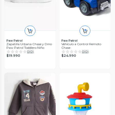
Paw Patrol
Paw Patrol
Zapatilla Urbana Chase y Dino
Vehículo a Control Remoto
Paw Patrol Toddlero Niño
Chase
0
(
0
)
0
(
0
)
$19.990
$24.990