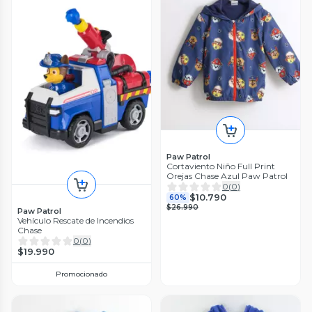
Paw Patrol
Cortaviento Niño Full Print
Orejas Chase Azul Paw Patrol
0
(
0
)
$10.790
60%
$26.990
Paw Patrol
Vehículo Rescate de Incendios
Chase
0
(
0
)
$19.990
Promocionado