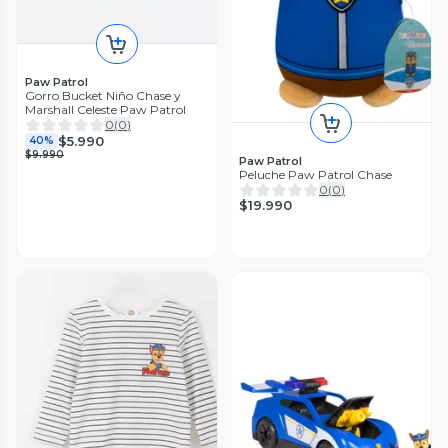
Paw Patrol
Gorro Bucket Niño Chase y
Marshall Celeste Paw Patrol
0
(
0
)
$5.990
40%
$9.990
Paw Patrol
Peluche Paw Patrol Chase
0
(
0
)
$19.990