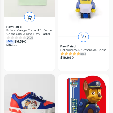
Paw Patrol
Polera Manga Corta Niño Verde
Chase Cool & Kind Paw Patrol
0
(
0
)
$6.590
40%
$10.990
Paw Patrol
Helicóptero Air Rescue de Chase
5
(
3
)
$19.990