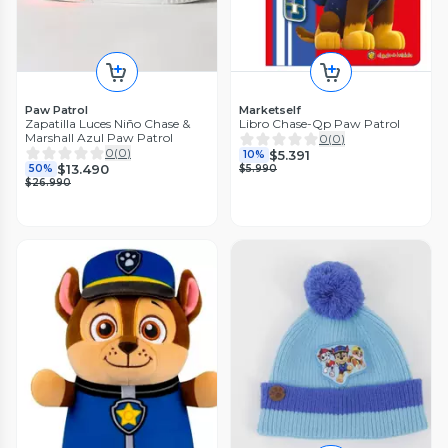
Paw Patrol
Marketself
Zapatilla Luces Niño Chase &
Libro Chase-Qp Paw Patrol
Marshall Azul Paw Patrol
0
(
0
)
0
(
0
)
$5.391
10%
$13.490
50%
$5.990
$26.990