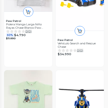
Paw Patrol
Polera Manga Larga Niño
Rayas Chase Blanco Paw
Patrol
0
(
0
)
$4.790
60%
$11.990
Paw Patrol
Vehículo Search and Rescue
Chase
0
(
0
)
$34.990