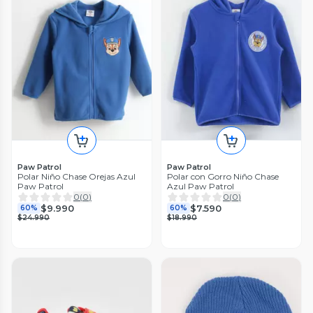
Paw Patrol
Paw Patrol
Polar Niño Chase Orejas Azul
Polar con Gorro Niño Chase
Paw Patrol
Azul Paw Patrol
0
(
0
)
0
(
0
)
$9.990
$7.590
60%
60%
$24.990
$18.990