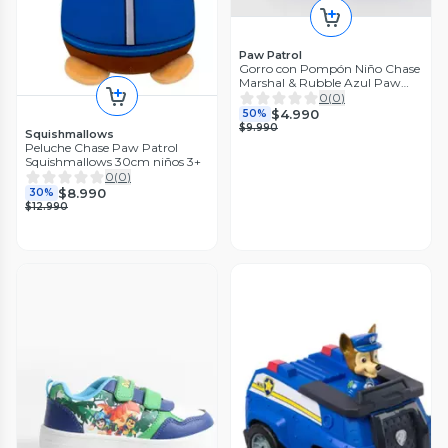
Paw Patrol
Gorro con Pompón Niño Chase
Marshal & Rubble Azul Paw
Patrol
0
(
0
)
$4.990
50%
$9.990
Squishmallows
Peluche Chase Paw Patrol
Squishmallows 30cm niños 3+
0
(
0
)
$8.990
30%
$12.990