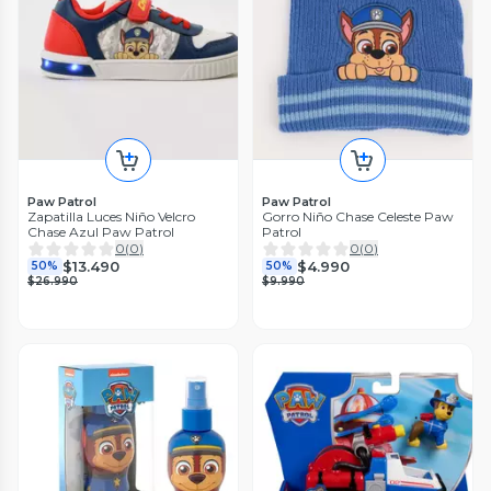
Paw Patrol
Paw Patrol
Zapatilla Luces Niño Velcro
Gorro Niño Chase Celeste Paw
Chase Azul Paw Patrol
Patrol
0
(
0
)
0
(
0
)
$13.490
$4.990
50%
50%
$26.990
$9.990