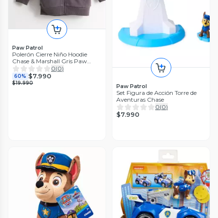
Paw Patrol
Polerón Cierre Niño Hoodie
Chase & Marshall Gris Paw
Patrol
0
(
0
)
$7.990
60%
$19.990
Paw Patrol
Set Figura de Acción Torre de
Aventuras Chase
0
(
0
)
$7.990