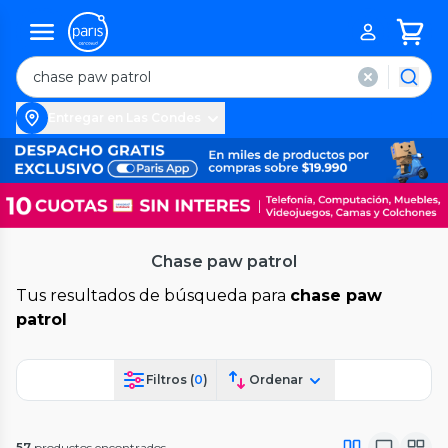
Entregar en Las Condes
Chase paw patrol
Tus resultados de búsqueda para
chase paw
patrol
Filtros (
0
)
Ordenar
57
productos encontrados