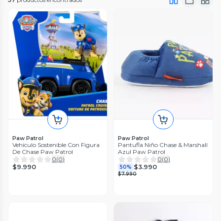
Paw Patrol
Paw Patrol
Vehículo Sostenible Con Figura
Pantufla Niño Chase & Marshall
De Chase Paw Patrol
Azul Paw Patrol
0
(
0
)
0
(
0
)
$9.990
$3.990
50%
$7.990