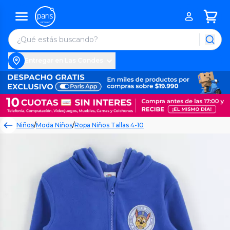
Entregar en Las Condes
Niños
/
Moda Niños
/
Ropa Niños Tallas 4-10