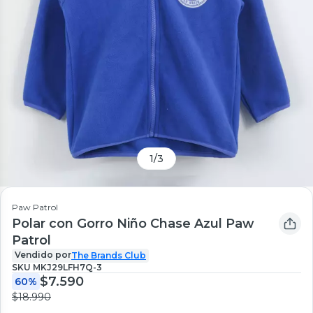
1
/
3
Paw Patrol
Polar con Gorro Niño Chase Azul Paw
Patrol
Vendido por
The Brands Club
SKU
MKJ29LFH7Q-3
$7.590
60%
$18.990