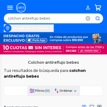
Entregar en Las Condes
Colchon antireflujo bebes
Tus resultados de búsqueda para
colchon
antireflujo bebes
Filtros (
0
)
Ordenar
8
productos encontrados