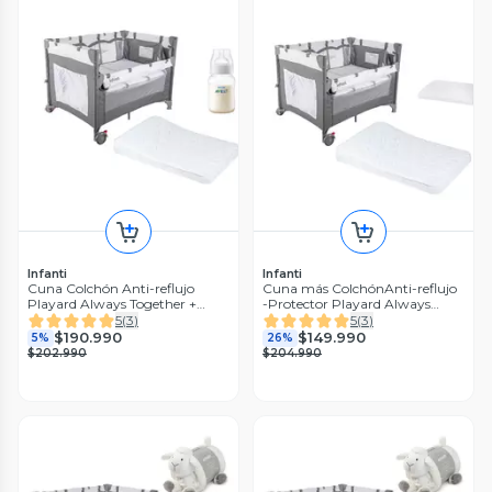
Infanti
Infanti
Cuna Colchón Anti-reflujo
Cuna más ColchónAnti-reflujo
Playard Always Together +
-Protector Playard Always
Biberón
Together Marengo
5
(
3
)
5
(
3
)
$190.990
$149.990
5%
26%
$202.990
$204.990