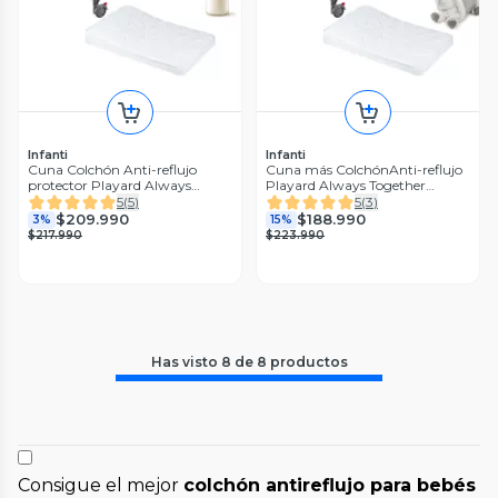
Infanti
Infanti
Cuna Colchón Anti-reflujo
Cuna más ColchónAnti-reflujo
protector Playard Always
Playard Always Together
Together
Marengo mas manta oveja
5
(
5
)
5
(
3
)
$209.990
$188.990
3%
15%
$217.990
$223.990
Has visto
8
de
8
productos
Consigue el mejor
colchón antireflujo para bebés