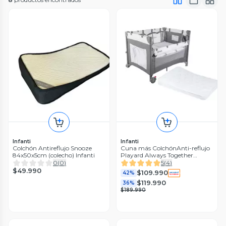
Infanti
Infanti
Colchón Antireflujo Snooze
Cuna más ColchónAnti-reflujo
84x50x5cm (colecho) Infanti
Playard Always Together
Marengo
0
(
0
)
5
(
4
)
$49.990
$109.990
42%
$119.990
36%
$189.990