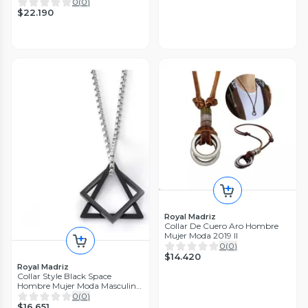
0
(
0
)
$22.190
Royal Madriz
Collar De Cuero Aro Hombre
Mujer Moda 2019 Il
0
(
0
)
$14.420
Royal Madriz
Collar Style Black Space
Hombre Mujer Moda Masculina
2021 8
0
(
0
)
$16.651