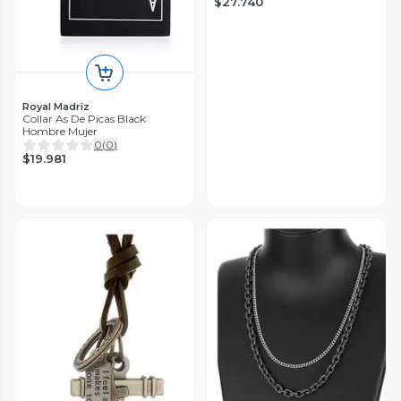
$27.740
Royal Madriz
Collar As De Picas Black
Hombre Mujer
0
(
0
)
$19.981