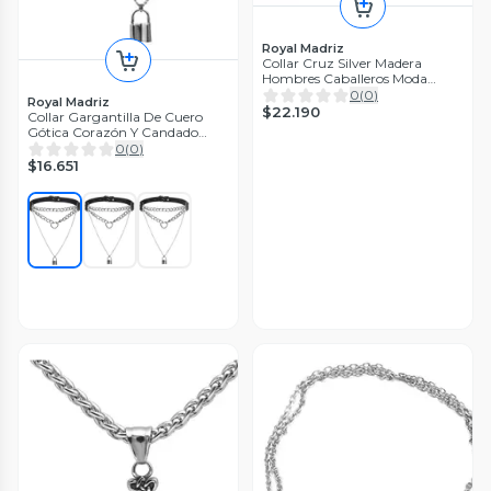
Royal Madriz
Collar Cruz Silver Madera
Hombres Caballeros Moda
Masculina
0
(
0
)
Royal Madriz
$22.190
Collar Gargantilla De Cuero
Gótica Corazón Y Candado
Mujer
0
(
0
)
$16.651