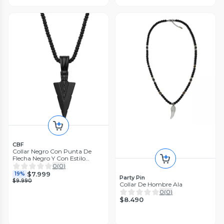
CBF
Collar Negro Con Punta De
Flecha Negro Y Con Estilo
Rockero
0
(
0
)
$7.999
19%
Party Pin
$9.990
Collar De Hombre Ala
0
(
0
)
$8.490