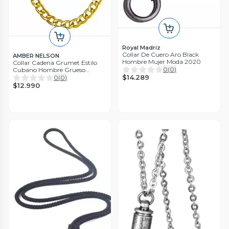
Royal Madriz
Collar De Cuero Aro Black
AMBER NELSON
Hombre Mujer Moda 2020
Collar Cadena Grumet Estilo
0
(
0
)
Cubano Hombre Grueso
60cmx11mm acero inoxidable
$14.289
0
(
0
)
$12.990