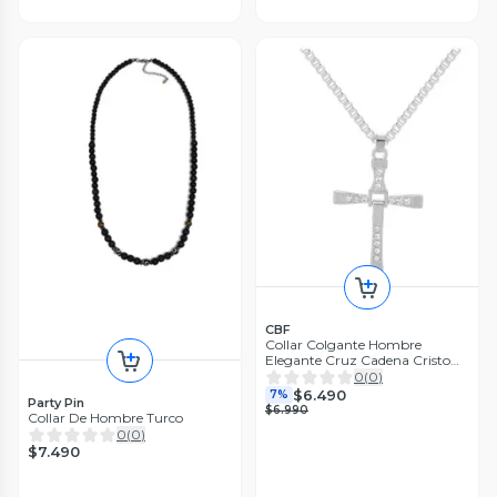
CBF
Collar Colgante Hombre
Elegante Cruz Cadena Cristo
Plateado
0
(
0
)
$6.490
7%
Party Pin
$6.990
Collar De Hombre Turco
0
(
0
)
$7.490