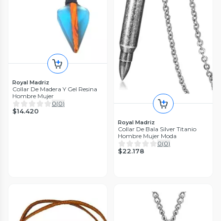
Royal Madriz
Collar De Madera Y Gel Resina
Hombre Mujer
0
(
0
)
$14.420
Royal Madriz
Collar De Bala Silver Titanio
Hombre Mujer Moda
0
(
0
)
$22.178