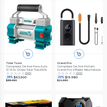
Total Tools
Grand Prix
Compresor De Aire Para Auto
Compresor De Aire Portatil
12-13.5v 120psi Total Ttac2506
Grand Prix Inflador Neumaticos
0
(
0
)
0
(
0
)
$63.500
$19.980
28%
20%
$88.990
$24.990