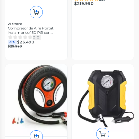
$219.990
Zi Store
Compresor de Aire Portatil
Inalambrico 150 PSI con
Pantalla Digital
0
(
0
)
$23.490
21%
$29.990