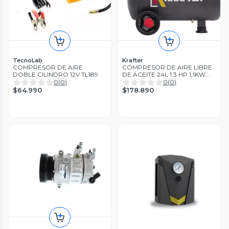
TecnoLab
Krafter
COMPRESOR DE AIRE
COMPRESOR DE AIRE LIBRE
DOBLE CILINDRO 12V TL189
DE ACEITE 24L 1.3 HP 1,1KW
KRAFTER
0
(
0
)
0
(
0
)
$64.990
$178.890