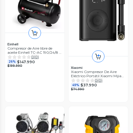
Einhell
Compresor de Aire libre de
aceite Einhell TC-AC 190/24/8 I
OF
0
(
0
)
$147.990
26%
$199.990
Xiaomi
Xiaomi Compresor De Aire
Eléctrico Portátil Xiaomi Mijia
150 Psi
0
(
0
)
$37.990
49%
$74.990