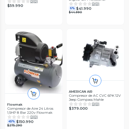
12v
0
(
0
)
0
(
0
)
$59.990
$41.990
6%
$44.990
AMERICAN AIR
Compresor de AC CVC 6PK 12V
Jeep Compass Mahle
0
(
0
)
Flowmak
$379.000
Compresor de Aire 24 Litros
1,5HP 8 Bar 220v Flowmak
0
(
0
)
$150.990
45%
$275.290