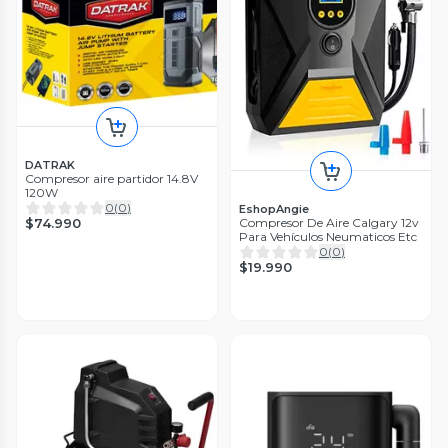
DATRAK
Compresor aire partidor 14.8V
120W
0
(
0
)
EshopAngie
$74.990
Compresor De Aire Calgary 12v
Para Vehículos Neumaticos Etc
0
(
0
)
$19.990