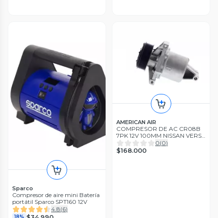
AMERICAN AIR
COMPRESOR DE AC CR08B
7PK 12V 100MM NISSAN VERSA
12-19 (AM)
0
(
0
)
$168.000
Sparco
Compresor de aire mini Batería
portátil Sparco SPT160 12V
4.8
(
6
)
$34.990
18%