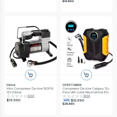
$19.800
Dblue
OFERTABKN
Mini Compresor De Aire 150PSI
Compresor De Aire Calgary 12v
12V Dblue
Para Veh culos Neumaticos Etc
0
(
0
)
0
(
0
)
$19.990
$15.990
44%
$28.990