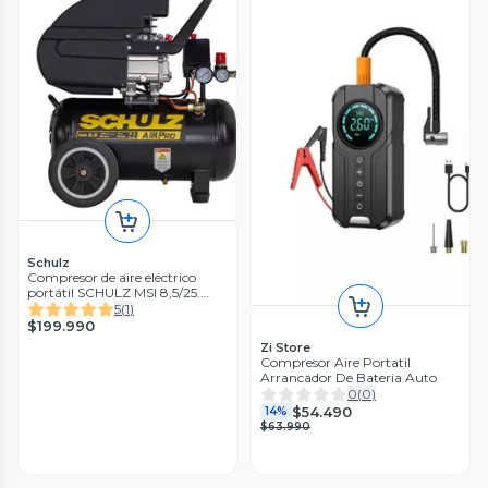
Schulz
Compresor de aire eléctrico
portátil SCHULZ MSI 8,5/25.
2HP 25 litros.
5
(
1
)
$199.990
Zi Store
Compresor Aire Portatil
Arrancador De Bateria Auto
0
(
0
)
$54.490
14%
$63.990