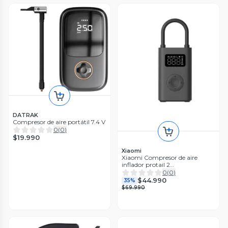
DATRAK
Compresor de aire portátil 7.4 V
0
(
0
)
$19.990
Xiaomi
Xiaomi Compresor de aire
inflador protail 2
Internacional/Mijia
0
(
0
)
$44.990
35%
$69.990