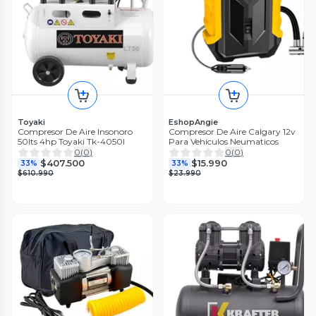
Toyaki
EshopAngie
Compresor De Aire Insonoro
Compresor De Aire Calgary 12v
50lts 4hp Toyaki Tk-4050l
Para Vehículos Neumaticos
0
(
0
)
0
(
0
)
$407.500
$15.990
33%
33%
$610.990
$23.990