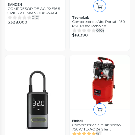
SANDEN
COMPRESOR DE AC PXE16 5-
5 PK 12V 111MM VOLKSWAGEN
BEETLE, JETTA, PASSAT 4574
0
(
0
)
TecnoLab
0657 SANDEN
Compresor de Aire Portatil 150
$328.000
PSL 120W Tecnolab
0
(
0
)
$18.390
Einhell
Compresor de aire silencioso
750W TE-AC 24 Silent
5
(
1
)