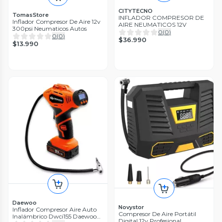
CITYTECNO
TomasStore
INFLADOR COMPRESOR DE
Inflador Compresor De Aire 12v
AIRE NEUMATICOS 12V
300psi Neumaticos Autos
0
(
0
)
0
(
0
)
$36.990
$13.990
Daewoo
Novystor
Inflador Compresor Aire Auto
Compresor De Aire Portátil
Inalámbrico Dwci155 Daewoo
Digital 12v Profesional