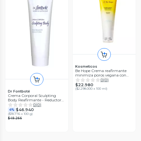
Kosmeticos
Be Hope Crema reafirmante
minimiza poros vegana con
Roll on
0
(
0
)
$22.980
(
$2.298.000 x 100 ml
)
Dr Fontboté
Crema Corporal Sculpting
Body Reafirmante - Reductora
250g
0
(
0
)
$46.940
4%
(
$18.776 x 100 g
)
$49.266