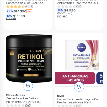
Contorno de Ojos 8.5g Age
Antiarrugas Reafirmante 50 G
Care
4.4
(
9
)
0
(
0
)
$8.990
18%
$14.390
20%
(
$8.990 x un
)
$16.190
10%
$10.990
$17.990
Otras Marcas
Nivea
Crema Hombre Retinol
Crema Facial Antiarrugas 45+
Hidratante Anti Arrugas
Reafirmante Nivea 50ml
Reafirmante
0
(
0
)
0
(
0
)