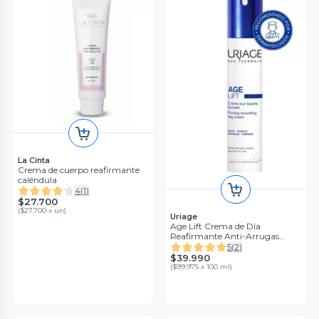
La Cinta
Crema de cuerpo reafirmante
caléndula
4
(
1
)
$27.700
(
$27.700 x un
)
Uriage
Age Lift Crema de Día
Reafirmante Anti-Arrugas
40ml de Uriage
5
(
2
)
$39.990
(
$99.975 x 100 ml
)