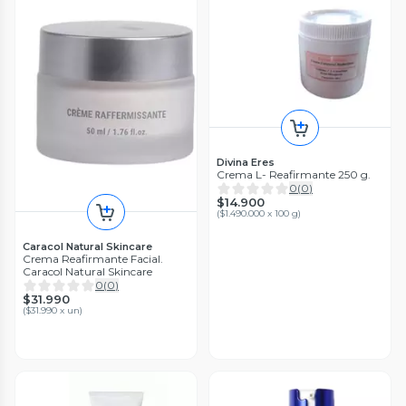
Divina Eres
Crema L- Reafirmante 250 g.
0
(
0
)
$14.900
(
$1.490.000 x 100 g
)
Caracol Natural Skincare
Crema Reafirmante Facial.
Caracol Natural Skincare
0
(
0
)
$31.990
(
$31.990 x un
)