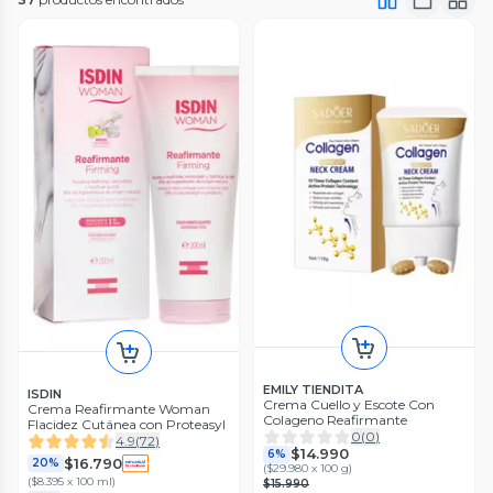
EMILY TIENDITA
ISDIN
Crema Cuello y Escote Con
Crema Reafirmante Woman
Colageno Reafirmante
Flacidez Cutánea con Proteasyl
0
(
0
)
4.9
(
72
)
$14.990
6%
$16.790
20%
(
$29.980 x 100 g
)
(
$8.395 x 100 ml
)
$15.990