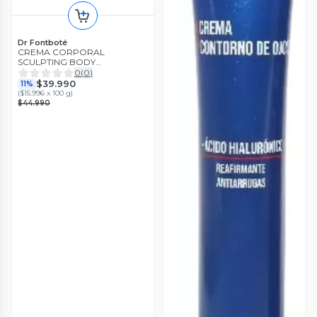
Dr Fontboté
CREMA CORPORAL
SCULPTING BODY
REAFIRMANTE - REDUCTORA
0
(
0
)
- 250gr
$39.990
11%
(
$15.996 x 100 g
)
$44.990