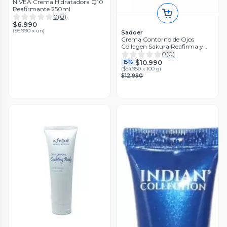
NIVEA Crema Hidratadora Q10
Reafirmante 250ml
0
(
0
)
$6.990
(
$6.990 x un
)
Sadoer
Crema Contorno de Ojos
Collagen Sakura Reafirma y
Disminuye Ojeras Multiefecto
0
(
0
)
$10.990
15%
(
$54.950 x 100 g
)
$12.990