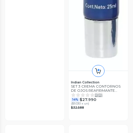
Indian Collection
SET 3 CREMA CONTORNOS
DE OJOS REAFIRMANTE
HOMBRES LAU
0
(
0
)
$27.990
14%
(
$9.330 x un
)
$32.588