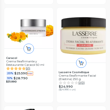
Caracol
Crema Reafirmante y
Restaurante Caracol 50 ml
5
(
1
)
Lasserre Cosmétique
$25.590
20%
Crema Reafirmante Facial
$28.790
10%
(Elastina) 250 g
$31.990
0
(
0
)
$24.990
(
$24.990 x un
)