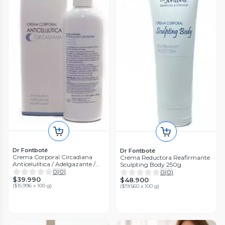
Dr Fontboté
Dr Fontboté
Crema Corporal Circadiana
Crema Reductora Reafirmante
Anticelulítica / Adelgazante /
Sculpting Body 250g
Reafirmante 250g
0
(
0
)
0
(
0
)
$39.990
$48.900
(
$15.996 x 100 g
)
(
$19.560 x 100 g
)