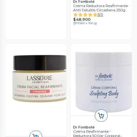
Dr Fontboté
Crema Reductora Reafirmante
Anti Celulitis Circadiana 250g
5
(
1
)
$48.900
(
$19.560 x 100 g
)
Dr Fontboté
Crema Reafirmante -
Reductora 500gr Corporal