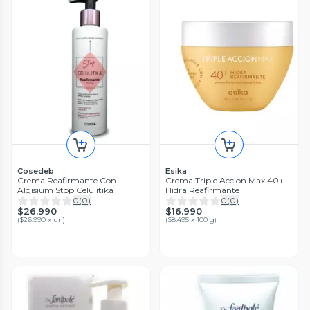
Cosedeb
Esika
Crema Reafirmante Con
Crema Triple Accion Max 40+
Algisium Stop Celulitika
Hidra Reafirmante
0
(
0
)
0
(
0
)
$26.990
$16.990
(
$26.990 x un
)
(
$8.495 x 100 g
)