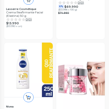
Sculpting Body
0
(
0
)
$69.990
6%
Lasserre Cosmétique
(
$13.998 x 100 g
)
Crema Reafirmante Facial
$74.990
(Elastina) 50 g
0
(
0
)
$13.990
(
$13.990 x un
)
Nivea