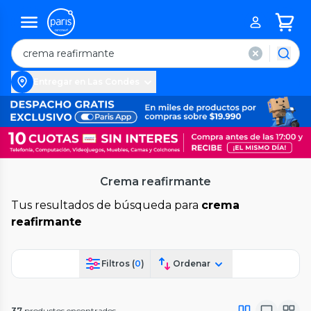
Entregar en Las Condes
Crema reafirmante
Tus resultados de búsqueda para
crema
reafirmante
Filtros (
0
)
Ordenar
37
productos encontrados