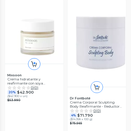
Mixsoon
Crema hidratante y
reafirmante con soya
fermentada
0
(
0
)
$42.900
20%
(
$42.900 x un
)
Dr Fontboté
$53.990
Crema Corporal Sculpting
Body Reafirmante - Reductora
500g
0
(
0
)
$71.790
4%
(
$14.358 x 100 g
)
$75.565