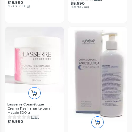
$18.990
$8.690
(
$31.650 x 100 g
)
(
$8.690 x un
)
Lasserre Cosmétique
Crema Reafirmante para
Masaje 500 g
0
(
0
)
$19.990