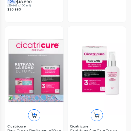
$18.890
10%
(
$9.445 x 100 ml
)
$20.990
Cicatricure
Cicatricure
Pack Crema Reafirmante 50g +
Cicatricure Age Care Crema