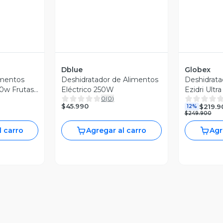
Dblue
Globex
imentos
Deshidratador de Alimentos
Deshidrata
50w Frutas
Eléctrico 250W
Ezidri Ultr
0
(
0
)
$45.990
$219.9
12%
$249.900
l carro
Agregar al carro
Agr