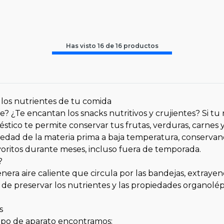
Has visto
16
de
16
productos
 los nutrientes de tu comida
? ¿Te encantan los snacks nutritivos y crujientes? Si tu 
stico te permite conservar tus frutas, verduras, carnes y
edad de la materia prima a baja temperatura, conservand
avoritos durante meses, incluso fuera de temporada.
?
enera aire caliente que circula por las bandejas, extray
n de preservar los nutrientes y las propiedades organolépt
s
 tipo de aparato encontramos: