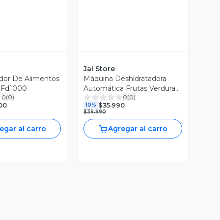
Jai Store
dor De Alimentos
Máquina Deshidratadora
a Fd1000
Automática Frutas Verduras
0
(
0
)
0
(
0
)
Alimentos
00
$35.990
10%
$39.990
egar al carro
Agregar al carro