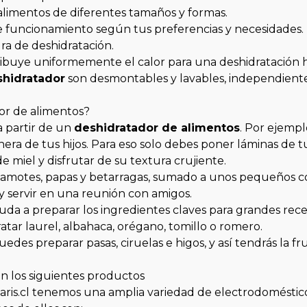
alimentos de diferentes tamaños y formas.
funcionamiento según tus preferencias y necesidades.
ra de deshidratación.
ribuye uniformemente el calor para una deshidratación
shidratador
son desmontables y lavables, independiente
or de alimentos?
a partir de un
deshidratador de alimentos
. Por ejemp
hera de tus hijos. Para eso solo debes poner láminas de tu
miel y disfrutar de su textura crujiente.
 camotes, papas y betarragas, sumado a unos pequeños cor
 y servir en una reunión con amigos.
uda a preparar los ingredientes claves para grandes recet
atar laurel, albahaca, orégano, tomillo o romero.
uedes preparar pasas, ciruelas e higos, y así tendrás la 
 los siguientes productos
Paris.cl tenemos una amplia variedad de electrodomésti