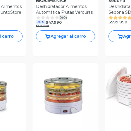
BIGBAMSPACE
Sedona
 Alimentos
Deshidratador Alimentos
Deshidrata
 PuntoStore
Automática Frutas Verduras
Sedona S
0
(
0
)
$599.990
$47.990
20%
$59.990
l carro
Agregar al carro
Agr
V
Vista Previa
revia