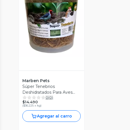
Vista Previa
Marben Pets
Súper Tenebrios
Deshidratados Para Aves
0
(
0
)
Erizos Hámsters 400g
$14.490
(
$36.225 x kg
)
Agregar al carro