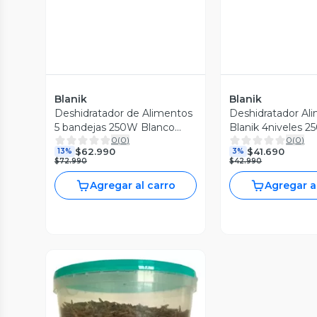
Blanik
Blanik
Deshidratador de Alimentos
Deshidratador Al
5 bandejas 250W Blanco
Blanik 4niveles 2
0
(
0
)
0
(
0
)
Blanik
Verduras
$62.990
$41.690
13%
3%
$72.990
$42.990
Agregar al carro
Agregar a