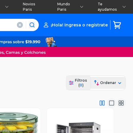
Novios
Mundo
Te
Paris
Paris
ayudamos
¡Hola! Ingresa o regístrate
Filtros
Ordenar
(
0
)