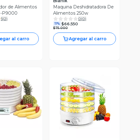
Blanik
dor de Alimentos
Maquina Deshidratadora De
D-P9000
Alimentos 250w
5
(
2
)
0
(
0
)
$66.550
11%
$75.000
egar al carro
Agregar al carro
ista Previa
Vista Previa