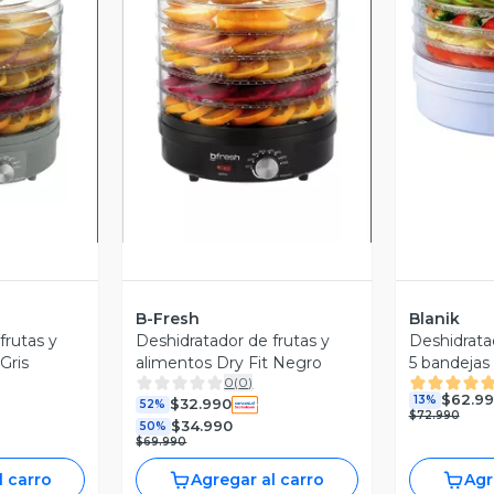
V
revia
Vista Previa
B-Fresh
Blanik
frutas y
Deshidratador de frutas y
Deshidrata
Gris
alimentos Dry Fit Negro
5 bandejas
0
(
0
)
Blanik
$62.9
13%
$32.990
52%
$72.990
$34.990
50%
$69.990
l carro
Agregar al carro
Agr