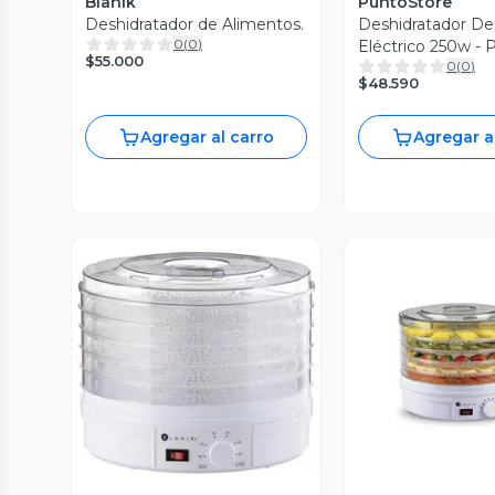
Blanik
PuntoStore
Deshidratador de Alimentos.
Deshidratador De
0
(
0
)
Eléctrico 250w -
$55.000
0
(
0
)
$48.590
Agregar al carro
Agregar a
Vista Previa
Vista P