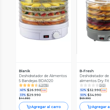
Vista Previa
Vista P
Blanik
B-Fresh
Deshidratador de Alimentos
Deshidratador de 
5 Bandejas BDA020
alimentos Dry Fit 
4.2
(
78
)
0
(
0
)
$26.990
$32.990
40%
52%
$29.990
$34.990
33%
50%
$44.990
$69.990
Agregar al carro
Agregar a