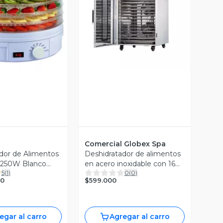
ista Previa
Vista Previa
Comercial Globex Spa
dor de Alimentos
Deshidratador de alimentos
 250W Blanco
en acero inoxidable con 16
5
(
1
)
0
(
0
)
bandejas
$599.000
90
egar al carro
Agregar al carro