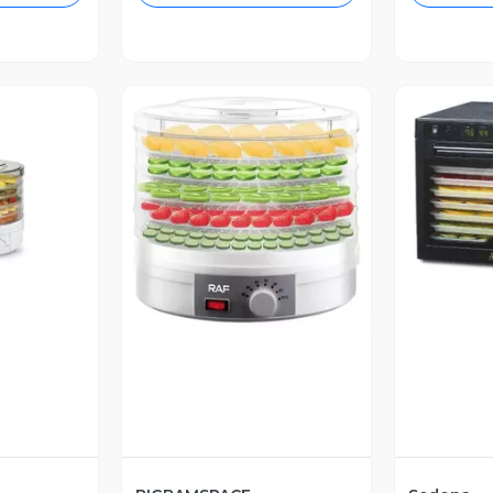
V
revia
Vista Previa