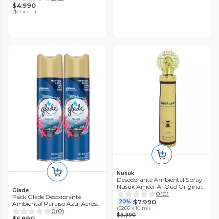
$4.990
(
$14 x cm
)
Nusuk
Desodorante Ambiental Spray
Nusuk Ameer Al Oud Original
Glade
300 ML
0
(
0
)
Pack Glade Desodorante
$7.990
20%
Ambiental Paraíso Azul Aerosol
(
$266 x 10 ml
)
360 ml
0
(
0
)
$9.990
$5.990