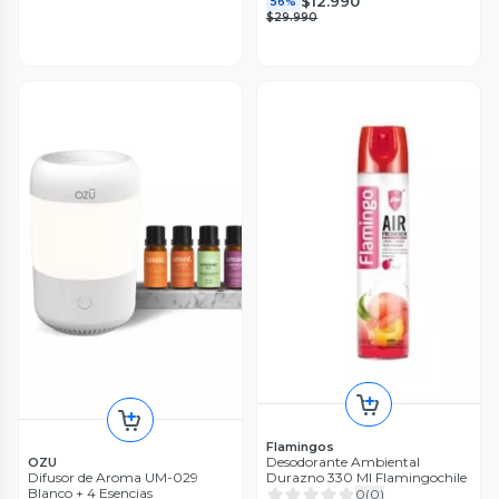
$12.990
56%
$29.990
Flamingos
Desodorante Ambiental
OZU
Difusor de Aroma UM-029
Durazno 330 Ml Flamingochile
Blanco + 4 Esencias
0
(
0
)