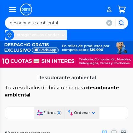
Entregar en Las Condes
Desodorante ambiental
Tus resultados de búsqueda para
desodorante
ambiental
Filtros (
0
)
Ordenar
89
productos encontrados