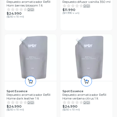
Repuesto aromatizador Refill
Repuesto difusor vainilla 350 ml
Hom berries blossom 1 lt
0
(
0
)
0
(
0
)
$11.990
$24.990
(
$11.990 x un
)
(
$250 x 10 ml
)
Spot Essence
Spot Essence
Repuesto aromatizador Refill
Repuesto aromatizador Refill
Home dark leather 1 lt
Home verbena citrus 1 lt
0
(
0
)
0
(
0
)
$24.990
$24.990
(
$250 x 10 ml
)
(
$250 x 10 ml
)