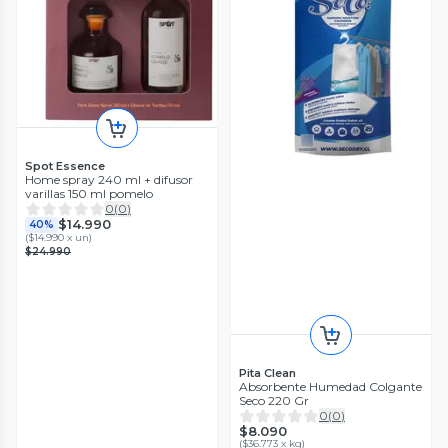
Spot Essence
Home spray 240 ml + difusor
varillas 150 ml pomelo
0
(
0
)
$14.990
40%
(
$14.990 x un
)
$24.990
Pita Clean
Absorbente Humedad Colgante
Seco 220 Gr
0
(
0
)
$8.090
(
$36.773 x kg
)