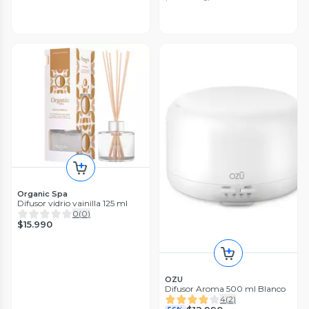
Organic Spa
Difusor vidrio vainilla 125 ml
0
(
0
)
$15.990
OZU
Difusor Aroma 500 ml Blanco
4
(
2
)