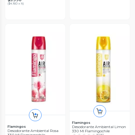
(
$4.160 x lt
)
Flamingos
Desodorante Ambiental Limon
Flamingos
Desodorante Ambiental Rosa
330 Ml Flamingochile
330 Ml Flamingochile