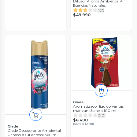
Difusor Aroma Ambiental 4
Esencias Naturales
3
(
2
)
$49.990
Glade
Aromatizador líquido Varitas
manzana/canela 100 ml
0
(
0
)
$8.490
(
$849 x 10 ml
)
Glade
Glade Desodorante Ambiental
Paraíso Azul Aerosol 360 ml