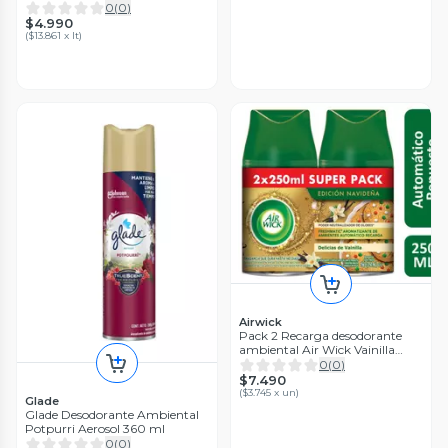
0
(
0
)
$4.990
(
$13.861 x lt
)
Airwick
Pack 2 Recarga desodorante
ambiental Air Wick Vainilla
Navidad Freshmatic 500 ml
0
(
0
)
$7.490
(
$3.745 x un
)
Glade
Glade Desodorante Ambiental
Potpurri Aerosol 360 ml
0
(
0
)