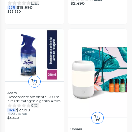
0
(
0
)
$2.490
$19.990
33%
$29.990
Arom
Desodorante ambiental 250 ml
aires de patagonia gatillo Arom
0
(
0
)
$2.990
14%
(
$120 x 10 ml
)
$3.490
Unsaid