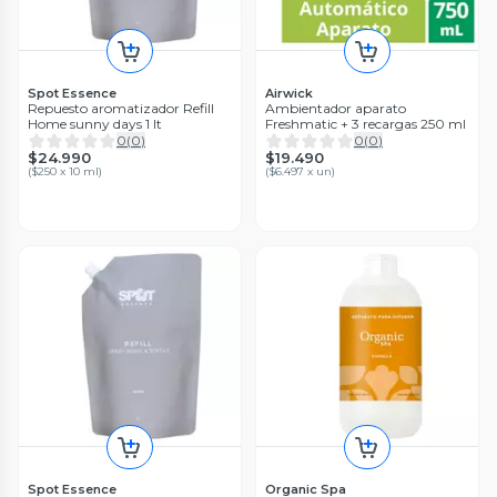
Spot Essence
Airwick
Repuesto aromatizador Refill
Ambientador aparato
Home sunny days 1 lt
Freshmatic + 3 recargas 250 ml
0
(
0
)
0
(
0
)
$24.990
$19.490
(
$250 x 10 ml
)
(
$6.497 x un
)
Spot Essence
Organic Spa