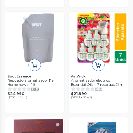
Spot Essence
Air Wick
Repuesto aromatizador Refill
Aromatizador eléctrico
Home hawaii 1 lt
Essential Oils + 7 recargas 21 ml
0
(
0
)
0
(
0
)
$24.990
$21.990
(
$250 x 10 ml
)
(
$1.571 x 10 ml
)