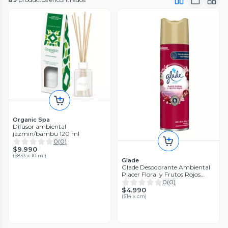
Organic Spa
Difusor ambiental
jazmin/bambu 120 ml
0
(
0
)
$9.990
(
$833 x 10 ml
)
Glade
Glade Desodorante Ambiental
Placer Floral y Frutos Rojos
Aerosol 360 ml
0
(
0
)
$4.990
(
$14 x cm
)