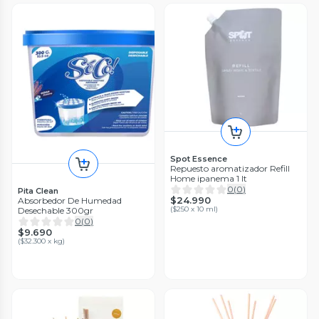
Spot Essence
Repuesto aromatizador Refill
Home ipanema 1 lt
0
(
0
)
Pita Clean
$24.990
Absorbedor De Humedad
(
$250 x 10 ml
)
Desechable 300gr
0
(
0
)
$9.690
(
$32.300 x kg
)