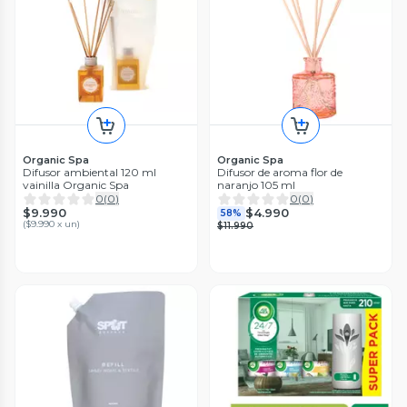
Organic Spa
Organic Spa
Difusor ambiental 120 ml
Difusor de aroma flor de
vainilla Organic Spa
naranjo 105 ml
0
(
0
)
0
(
0
)
$9.990
$4.990
58%
(
$9.990 x un
)
$11.990