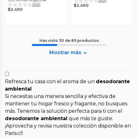
0
(
0
)
0
(
0
)
$2.490
$2.490
Has visto
30
de
89
productos
Mostrar más
Refresca tu casa con el aroma de un
desodorante
ambiental
Si necesitas una manera sencilla y efectiva de
mantener tu hogar fresco y fragante, no busques
más. Tenemos la solución perfecta para ti con el
desodorante ambiental
que más te guste.
¡Aprovecha y revisa nuestra colección disponible en
Paris.cl!