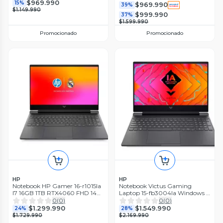
4050 FHD 144Hz
15.6'' FHD 144Hz
$969.990
15%
$969.990
39%
$1.149.990
$999.990
37%
$1.599.990
Promocionado
Promocionado
HP
HP
Notebook HP Gamer 16-r1015la
Notebook Victus Gaming
I7 16GB 1TB RTX4060 FHD 144
Laptop 15-fb3004la Windows 11
Hz
Home Single Language AMD
0
(
0
)
0
(
0
)
Ryzen 9 16GB RAM 1TB
$1.299.990
$1.549.990
24%
28%
$1.729.990
$2.169.990