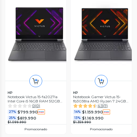
HP
HP
Notebook Victus 15-fa2027la
Notebook Gamer Victus 15-
Intel Core i5 16GB RAM 512GB
fb3038la AMD Ryzen 7 24GB
SSD NVIDIA GeForce RTX 3050
RAM 1TB SSD NVIDIA RTX 5050
0
(
0
)
4.3
(
7
)
15.6 FHD 144Hz
15.6'' FHD 144 Hz
$799.990
$1.159.990
27%
14%
$819.990
$1.169.990
25%
13%
$1.099.990
$1.359.990
Promocionado
Promocionado