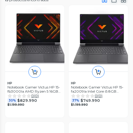
HP
HP
Notebook Gamer Victus HP 15-
Notebook Gamer Victus HP 15-
fb3000la AMD Ryzen 5 16GB
fa2009la Intel Core i5 8GB
RAM RTX 3050 512GB SSD 15.6"
RAM RTX 3050 512GB SSD 15.6"
0
(
0
)
0
(
0
)
FHD 144Hz W11H
FHD 144Hz W11H
$829.990
$749.990
30%
37%
$1.199.990
$1.199.990