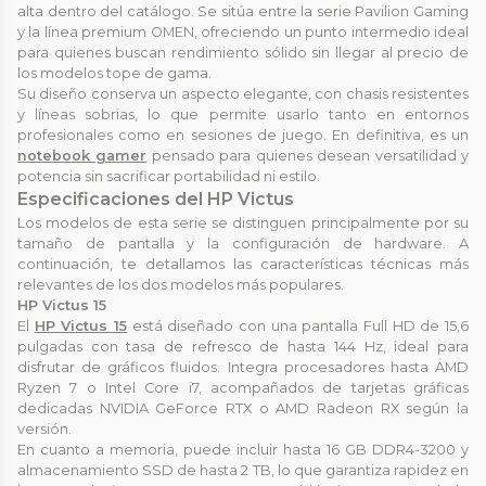
alta dentro del catálogo. Se sitúa entre la serie Pavilion Gaming
y la línea premium OMEN, ofreciendo un punto intermedio ideal
para quienes buscan rendimiento sólido sin llegar al precio de
los modelos tope de gama.
Su diseño conserva un aspecto elegante, con chasis resistentes
y líneas sobrias, lo que permite usarlo tanto en entornos
profesionales como en sesiones de juego. En definitiva, es un
notebook gamer
pensado para quienes desean versatilidad y
potencia sin sacrificar portabilidad ni estilo.
Especificaciones del HP Victus
Los modelos de esta serie se distinguen principalmente por su
tamaño de pantalla y la configuración de hardware. A
continuación, te detallamos las características técnicas más
relevantes de los dos modelos más populares.
HP Victus 15
El
HP Victus 15
está diseñado con una pantalla Full HD de 15,6
pulgadas con tasa de refresco de hasta 144 Hz, ideal para
disfrutar de gráficos fluidos. Integra procesadores hasta AMD
Ryzen 7 o Intel Core i7, acompañados de tarjetas gráficas
dedicadas NVIDIA GeForce RTX o AMD Radeon RX según la
versión.
En cuanto a memoria, puede incluir hasta 16 GB DDR4-3200 y
almacenamiento SSD de hasta 2 TB, lo que garantiza rapidez en