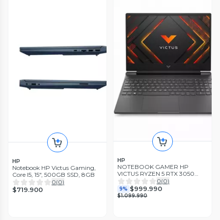
HP
HP
NOTEBOOK GAMER HP
Notebook HP Victus Gaming,
VICTUS RYZEN 5 RTX 3050
Core I5, 15", 500GB SSD, 8GB
16GB DE RAM SSD 512
0
(
0
)
0
(
0
)
PANTALLA 144HZ
$999.990
9%
$719.900
$1.099.990