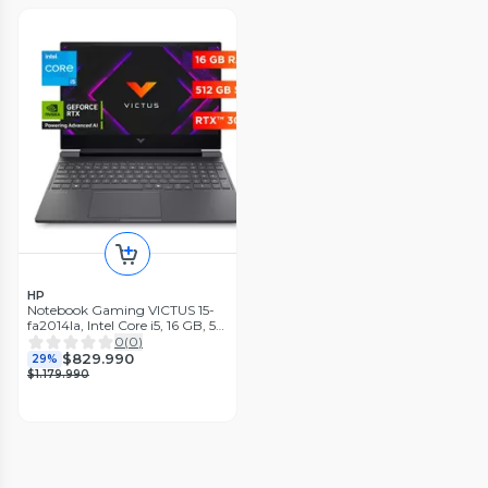
HP
Notebook Gaming VICTUS 15-
fa2014la, Intel Core i5, 16 GB, 512
GB SSD, 15.6, FHD Windows 11
0
(
0
)
Home
$829.990
29%
$1.179.990