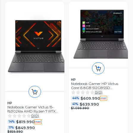
HP
Notebook Gamer HP Victus
Core i5 8GB 512GBSSD
RTX3050 15.6 FHD
0
(
0
)
Reacondicionado
$609.990
44%
HP
$639.990
41%
Notebook Gamer Victus 15-
$1.099.990
fb3026la AMD Ryzen 7 RTX
3050 16GB RAM 512GB SSD
0
(
0
)
15.6'' FHD 144Hz
$819.990
14%
$849.990
11%
$959.990