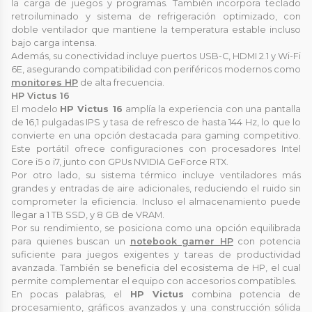
la carga de juegos y programas. También incorpora teclado
retroiluminado y sistema de refrigeración optimizado, con
doble ventilador que mantiene la temperatura estable incluso
bajo carga intensa.
Además, su conectividad incluye puertos USB-C, HDMI 2.1 y Wi-Fi
6E, asegurando compatibilidad con periféricos modernos como
monitores HP
de alta frecuencia.
HP Victus 16
El modelo
HP Victus 16
amplía la experiencia con una pantalla
de 16,1 pulgadas IPS y tasa de refresco de hasta 144 Hz, lo que lo
convierte en una opción destacada para gaming competitivo.
Este portátil ofrece configuraciones con procesadores Intel
Core i5 o i7, junto con GPUs NVIDIA GeForce RTX.
Por otro lado, su sistema térmico incluye ventiladores más
grandes y entradas de aire adicionales, reduciendo el ruido sin
comprometer la eficiencia. Incluso el almacenamiento puede
llegar a 1 TB SSD, y 8 GB de VRAM.
Por su rendimiento, se posiciona como una opción equilibrada
para quienes buscan un
notebook gamer HP
con potencia
suficiente para juegos exigentes y tareas de productividad
avanzada. También se beneficia del ecosistema de HP, el cual
permite complementar el equipo con accesorios compatibles.
En pocas palabras, el
HP Victus
combina potencia de
procesamiento, gráficos avanzados y una construcción sólida