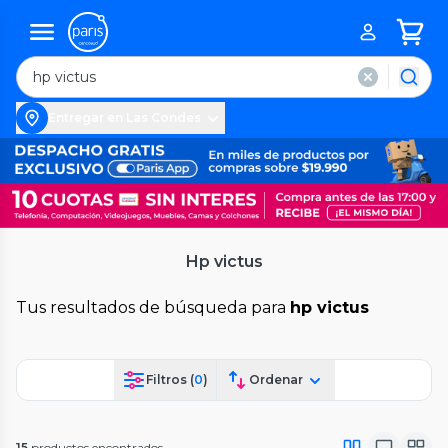
Entregar en Las Condes
Hp victus
Tus resultados de búsqueda para
hp victus
Filtros (
0
)
Ordenar
15
productos encontrados