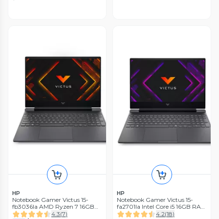
HP
HP
Notebook Gamer Victus 15-
Notebook Gamer Victus 15-
fb3036la AMD Ryzen 7 16GB
fa2701la Intel Core i5 16GB RAM
RAM 1TB SSD 15.6'' NVIDIA RTX
512GB SSD NVIDIA RTX 4050
4.3
(
7
)
4.2
(
18
)